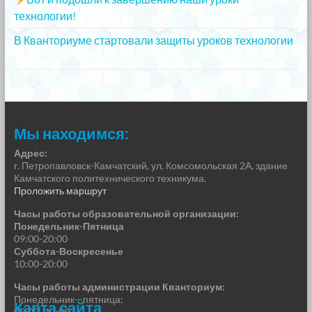
технологии!
20.12.2023
В Кванториуме стартовали защиты уроков технологии
13.12.2023
Мы находимся:
Адрес:
г. Петропавловск-Камчатский, ул. Комсомольская 2А, здание
Камчатского политехнического техникума.
Проложить маршрут
Часы работы образовательной организации:
Понедельник-Пятница
09:00-20:00
Суббота-Воскресенье
10:00-20:00
Часы работы администрации Кванториум:
Понедельник—пятница:
Карта сайта
09:00–17:00