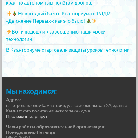
края по автономным полётам дронов.
20.12.2023
Новогодний бал от Кванториума и РДДМ
«Движение Первых»: как это было!
20.12.2023
Вот и подошли к завершению наши уроки
технологии!
20.12.2023
В Кванториуме стартовали защиты уроков технологии
13.12.2023
Мы находимся:
Адрес:
г. Петропавловск-Камчатский, ул. Комсомольская 2А, здание
Камчатского политехнического техникума.
Проложить маршрут
Часы работы образовательной организации:
Понедельник-Пятница
09:00-20:00