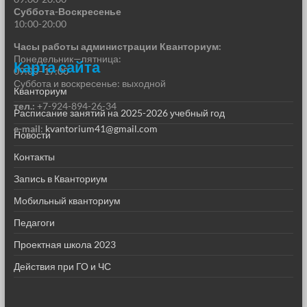
Суббота-Воскресенье
10:00-20:00
Часы работы администрации Кванториум:
Понедельник—пятница:
Карта сайта
09:00–17:00
Суббота и воскресенье: выходной
Кванториум
тел.:
+7-924-894-26-34
Расписание занятий на 2025-2026 учебный год
e-mail
:
kvantorium41@gmail.com
Новости
Контакты
Запись в Кванториум
Мобильный кванториум
Педагоги
Проектная школа 2023
Действия при ГО и ЧС