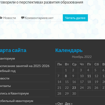
говорили о перспективах развития образования
Новости
Комментариев нет
Читать далее
арта сайта
Календарь
Ноябрь 2022
ванториум
Пн
Вт
Ср
Чт
Пт
Сб
В
асписание занятий на 2025-2026
1
2
3
4
5
6
чебный год
7
8
9
10
11
12
1
овости
14
15
16
17
18
19
2
онтакты
21
22
23
24
25
26
2
пись в Кванториум
28
29
30
обильный кванториум
« Окт
Дек »