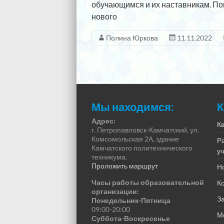
обучающимся и их наставникам. По
нового
Полина Юркова
11.11.2022
Мы находимся:
К
Адрес:
К
г. Петропавловск-Камчатский, ул.
Комсомольская 2А, здание
Р
Камчатского политехнического
у
техникума.
Проложить маршрут
Н
Часы работы образовательной
К
организации:
За
Понедельник-Пятница
09:00-20:00
М
Суббота-Воскресенье