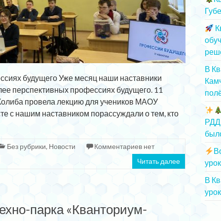
Губе
К
обу
реш
В К
ссиях будущего Уже месяц наши наставники
Камч
ее перспективных профессиях будущего. 11
полё
Колиба провела лекцию для учеников МАОУ
те с нашим наставником порассуждали о тем, кто
РДД
был
Без рубрики
,
Новости
Комментариев нет
В
Читать далее
урок
В К
урок
техно-парка «Кванториум-