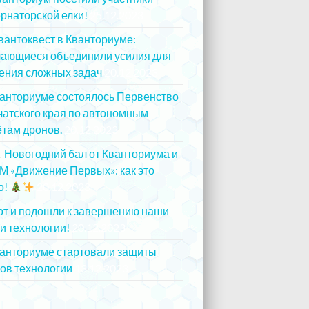
рнаторской елки!
25.12.2023
вантоквест в Кванториуме:
чающиеся объединили усилия для
ения сложных задач
20.12.2023
ванториуме состоялось Первенство
атского края по автономным
там дронов.
20.12.2023
Новогодний бал от Кванториума и
М «Движение Первых»: как это
о!
20.12.2023
от и подошли к завершению наши
и технологии!
20.12.2023
ванториуме стартовали защиты
ов технологии
13.12.2023