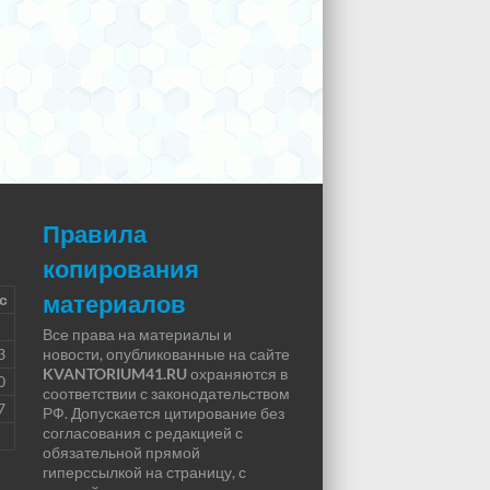
Правила
копирования
материалов
с
Все права на материалы и
3
новости, опубликованные на сайте
KVANTORIUM41.RU
охраняются в
0
соответствии с законодательством
7
РФ. Допускается цитирование без
согласования с редакцией с
обязательной прямой
гиперссылкой на страницу, с