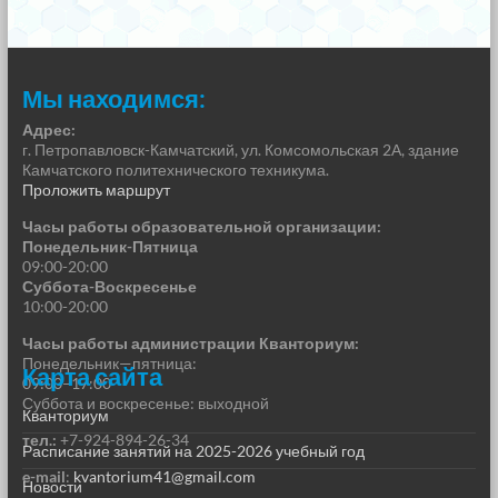
Мы находимся:
Адрес:
г. Петропавловск-Камчатский, ул. Комсомольская 2А, здание
Камчатского политехнического техникума.
Проложить маршрут
Часы работы образовательной организации:
Понедельник-Пятница
09:00-20:00
Суббота-Воскресенье
10:00-20:00
Часы работы администрации Кванториум:
Понедельник—пятница:
Карта сайта
09:00–17:00
Суббота и воскресенье: выходной
Кванториум
тел.:
+7-924-894-26-34
Расписание занятий на 2025-2026 учебный год
e-mail
:
kvantorium41@gmail.com
Новости