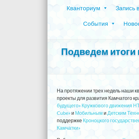
Кванториум
Запись 
События
Ново
Подведем итоги 
На протяжении трех недель наши 
проекты для развития Камчатого кр
будущего» Кружкового движения Н
Cube»
и
Мобильным
и
Детским Техн
поддержке
Кроноцкого государстве
Камчатки»