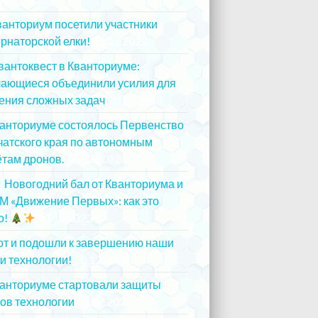
ванториум посетили участники
рнаторской елки!
25.12.2023
вантоквест в Кванториуме:
чающиеся объединили усилия для
ения сложных задач
20.12.2023
ванториуме состоялось Первенство
атского края по автономным
там дронов.
20.12.2023
Новогодний бал от Кванториума и
М «Движение Первых»: как это
о!
20.12.2023
от и подошли к завершению наши
и технологии!
20.12.2023
ванториуме стартовали защиты
ов технологии
13.12.2023