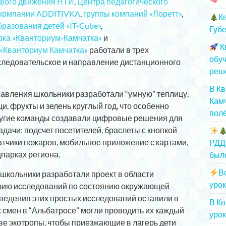
вого движения НТИ
,
Центра педагогического
компании ADDITIVKA
,
группы компаний «Лоретт»
,
К
разования детей «IT-Cube»
,
Губе
рка «Кванториум-Камчатка»
и
К
 «Кванториум Камчатка»
работали в трех
обу
сследовательское и направление дистанционного
реш
В К
правления школьники разработали “умную” теплицу,
Камч
, фрукты и зелень круглый год, что особенно
полё
Другие команды создавали цифровые решения для
дачи: подсчет посетителей, браслеты с кнопкой
атчики пожаров, мобильное приложение с картами,
РДД
парках региона.
был
В
школьники разработали проект в области
урок
ерию исследований по состоянию окружающей
оведения этих простых исследований оставили в
В К
 смен в “Альбатросе” могли проводить их каждый
урок
две экотропы, чтобы приезжающие в лагерь дети