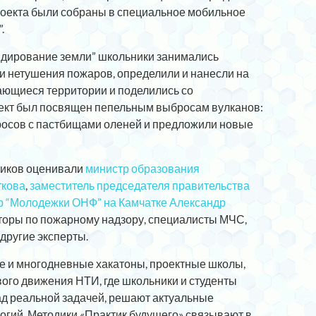
проекта были собраны в специальное мобильное
.
ндирование земли” школьники занимались
и нетушения пожаров, определили и нанесли на
рающиеся территории и поделились со
ект был посвящен пепельным выбросам вулканов:
росов с пастбищами оленей и предложили новые
ников оценивали
министр образования
ткова
,
заместитель председателя правительства
р “Молодежки ОНФ” на Камчатке Александр
кторы по пожарному надзору, специалисты МЧС,
другие эксперты.
е и многодневные хакатоны, проектные школы,
ого движения НТИ, где школьники и студенты
ад реальной задачей, решают актуальные
гий. Методики «Практик будущего» связывают в