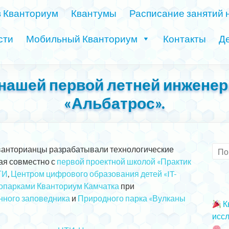
в Кванториум
Квантумы
Расписание занятий 
сти
Мобильный Кванториум
Контакты
Де
нашей первой летней инжене
«Альбатрос».
кванторианцы разрабатывали технологические
ая совместно с
первой проектной школой «Практик
ТИ
,
Центром цифрового образования детей «IT-
опарками Кванториум Камчатка
при
нного заповедника
и
Природного парка «Вулканы
К
иссл
2