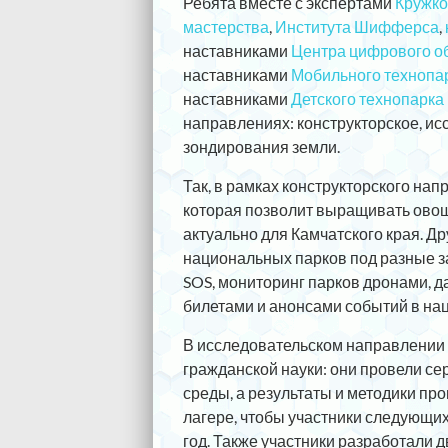
Ребята вместе с экспертами
Кружко
мастерства
,
Института Шифферса
,
наставниками
Центра цифрового об
наставниками
Мобильного технопа
наставниками
Детского технопарка
направлениях: конструкторское, и
зондирования земли.
Так, в рамках конструкторского на
которая позволит выращивать овощи
актуально для Камчатского края. 
национальных парков под разные за
SOS, мониторинг парков дронами, д
билетами и анонсами событий в нац
В исследовательском направлении 
гражданской науки: они провели с
среды, а результаты и методики пр
лагере, чтобы участники следующих
год. Также участники разработали 