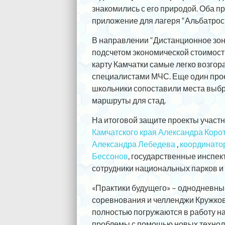
знакомились с его природой. Оба 
приложение для лагеря “Альбатрос”
В направлении “Дистанционное зо
подсчетом экономической стоимост
карту Камчатки самые легко возго
специалистами МЧС. Еще один про
школьники сопоставили места выб
маршруты для стад.
На итоговой защите проекты участ
Камчатского края Александра Коро
Александра Лебедева
,
координато
Бессонов
, государственные инспе
сотрудники национальных парков и 
«Практики будущего» – однодневны
соревнования и челленджи Кружков
полностью погружаются в работу н
проблемы с помощью новых техноло