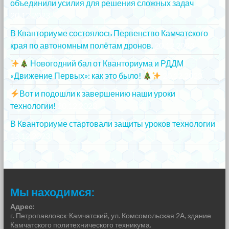
объединили усилия для решения сложных задач
20.12.2023
В Кванториуме состоялось Первенство Камчатского
края по автономным полётам дронов.
20.12.2023
Новогодний бал от Кванториума и РДДМ
«Движение Первых»: как это было!
20.12.2023
Вот и подошли к завершению наши уроки
технологии!
20.12.2023
В Кванториуме стартовали защиты уроков технологии
13.12.2023
Мы находимся:
Адрес:
г. Петропавловск-Камчатский, ул. Комсомольская 2А, здание
Камчатского политехнического техникума.