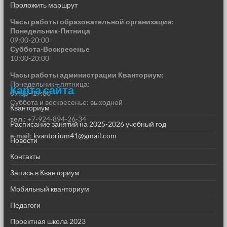
Проложить маршрут
Часы работы образовательной организации:
Понедельник-Пятница
09:00-20:00
Суббота-Воскресенье
10:00-20:00
Часы работы администрации Кванториум:
Понедельник—пятница:
Карта сайта
09:00–17:00
Суббота и воскресенье: выходной
Кванториум
тел.:
+7-924-894-26-34
Расписание занятий на 2025-2026 учебный год
e-mail
:
kvantorium41@gmail.com
Новости
Контакты
Запись в Кванториум
Мобильный кванториум
Педагоги
Проектная школа 2023