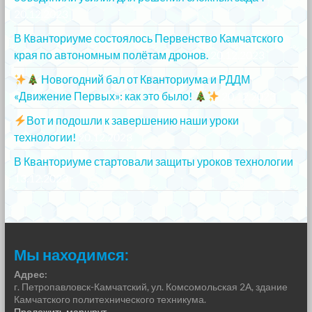
20.12.2023
В Кванториуме состоялось Первенство Камчатского
края по автономным полётам дронов.
20.12.2023
Новогодний бал от Кванториума и РДДМ
«Движение Первых»: как это было!
20.12.2023
Вот и подошли к завершению наши уроки
технологии!
20.12.2023
В Кванториуме стартовали защиты уроков технологии
13.12.2023
Мы находимся:
Адрес:
г. Петропавловск-Камчатский, ул. Комсомольская 2А, здание
Камчатского политехнического техникума.
Проложить маршрут