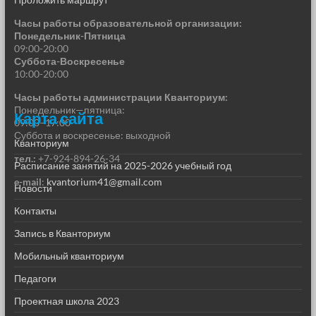
Часы работы образовательной организации:
Понедельник-Пятница
09:00-20:00
Суббота-Воскресенье
10:00-20:00
Часы работы администрации Кванториум:
Понедельник—пятница:
Карта сайта
09:00–17:00
Суббота и воскресенье: выходной
Кванториум
тел.:
+7-924-894-26-34
Расписание занятий на 2025-2026 учебный год
e-mail
:
kvantorium41@gmail.com
Новости
Контакты
Запись в Кванториум
Мобильный кванториум
Педагоги
Проектная школа 2023