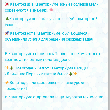
Квантоквиз в Кванториуме: юные исследователи
соревнуются в знаниях!
25.12.2023
Кванториум посетили участники Губернаторской
елки!
25.12.2023
Квантоквест в Кванториуме: обучающиеся
объединили усилия для решения сложных задач
20.12.2023
В Кванториуме состоялось Первенство Камчатского
края по автономным полётам дронов.
20.12.2023
Новогодний бал от Кванториума и РДДМ
«Движение Первых»: как это было!
20.12.2023
Вот и подошли к завершению наши уроки
технологии!
20.12.2023
В Кванториуме стартовали защиты уроков технологии
13.12.2023