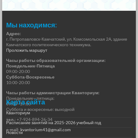
Мы находимся:
Адрес:
г. Петропавловск-Камчатский, ул. Комсомольская 2А, здание
Камчатского политехнического техникума.
Проложить маршрут
Часы работы образовательной организации:
Понедельник-Пятница
09:00-20:00
Суббота-Воскресенье
10:00-20:00
Часы работы администрации Кванториум:
Понедельник—пятница:
Карта сайта
09:00–17:00
Суббота и воскресенье: выходной
Кванториум
тел.:
+7-924-894-26-34
Расписание занятий на 2025-2026 учебный год
e-mail
:
kvantorium41@gmail.com
Новости