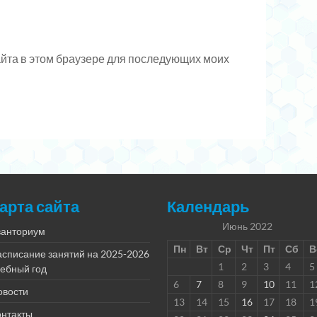
сайта в этом браузере для последующих моих
арта сайта
Календарь
Июнь 2022
ванториум
Пн
Вт
Ср
Чт
Пт
Сб
В
асписание занятий на 2025-2026
1
2
3
4
5
чебный год
6
7
8
9
10
11
1
овости
13
14
15
16
17
18
1
онтакты