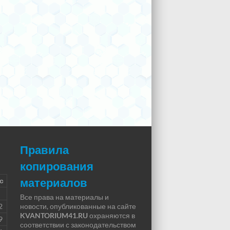
Правила
копирования
материалов
с
Все права на материалы и
2
новости, опубликованные на сайте
KVANTORIUM41.RU
охраняются в
9
соответствии с законодательством