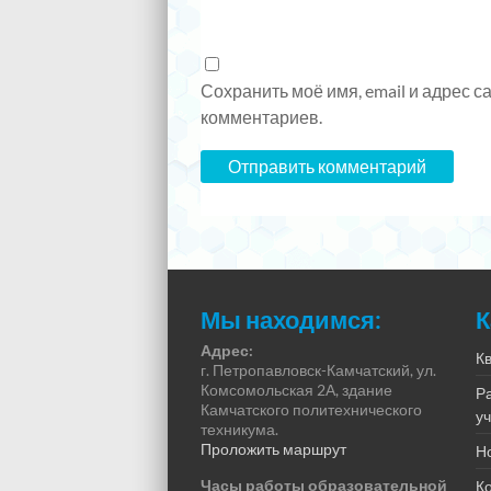
Сохранить моё имя, email и адрес 
комментариев.
Мы находимся:
К
Адрес:
К
г. Петропавловск-Камчатский, ул.
Комсомольская 2А, здание
Р
Камчатского политехнического
у
техникума.
Проложить маршрут
Н
Часы работы образовательной
К