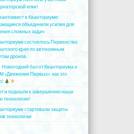
рнаторской елки!
25.12.2023
вантоквест в Кванториуме:
чающиеся объединили усилия для
ения сложных задач
20.12.2023
ванториуме состоялось Первенство
атского края по автономным
там дронов.
20.12.2023
Новогодний бал от Кванториума и
М «Движение Первых»: как это
о!
20.12.2023
от и подошли к завершению наши
и технологии!
20.12.2023
ванториуме стартовали защиты
ов технологии
13.12.2023