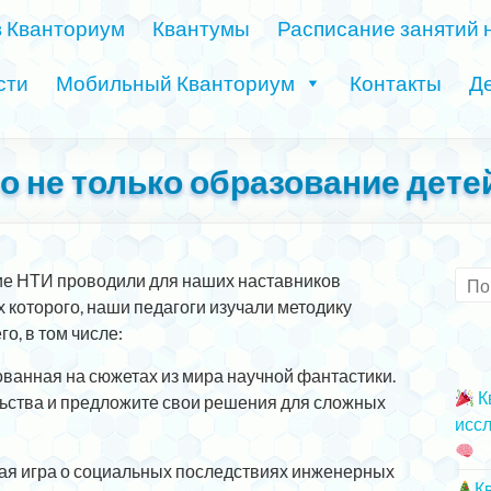
в Кванториум
Квантумы
Расписание занятий 
сти
Мобильный Кванториум
Контакты
Де
 не только образование детей
ие НТИ проводили для наших наставников
 которого, наши педагоги изучали методику
о, в том числе:
ованная на сюжетах из мира научной фантастики.
К
ьства и предложите свои решения для сложных
иссл
2
ая игра о социальных последствиях инженерных
К