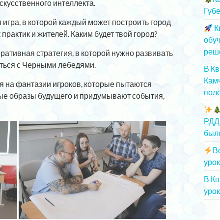
скусственного интеллекта.
Губе
 игра, в которой каждый может построить город
К
 практик и жителей. Каким будет твой город?
обу
реш
ративная стратегия, в которой нужно развивать
яться с Черными лебедями.
В К
Камч
ая на фантазии игроков, которые пытаются
полё
ые образы будущего и придумывают события,
РДД
был
В
урок
В К
урок