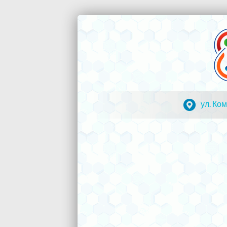
Перейти
к
Кванториум
Все
содержимому
умное
Камчатка
—
детям!
ул. Ко