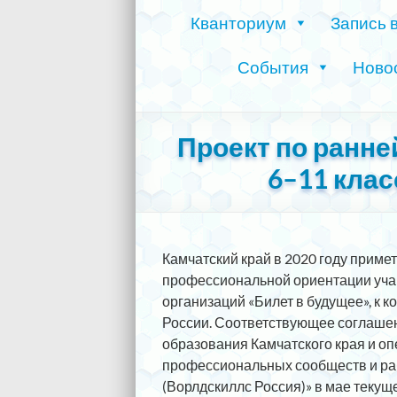
Кванториум
Запись 
События
Ново
Проект по ранн
6–11 клас
Камчатский край в 2020 году приме
профессиональной ориентации уча
организаций «Билет в будущее», к к
России. Соответствующее соглаше
образования Камчатского края и о
профессиональных сообществ и р
(Ворлдскиллс Россия)» в мае текуще