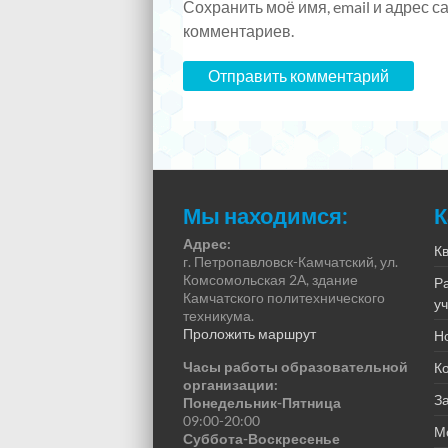
Сохранить моё имя, email и адрес 
комментариев.
Мы находимся:
К
Адрес:
К
г. Петропавловск-Камчатский, ул.
Комсомольская 2А, здание
Р
Камчатского политехнического
у
техникума.
Проложить маршрут
Н
Часы работы образовательной
К
организации:
За
Понедельник-Пятница
09:00-20:00
М
Суббота-Воскресенье