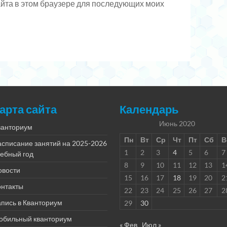
сайта в этом браузере для последующих моих
арта сайта
Календарь
Июнь 2020
ванториум
Пн
Вт
Ср
Чт
Пт
Сб
В
асписание занятий на 2025-2026
1
2
3
4
5
6
7
чебный год
8
9
10
11
12
13
1
овости
15
16
17
18
19
20
2
онтакты
22
23
24
25
26
27
2
пись в Кванториум
29
30
обильный кванториум
« Фев
Июл »