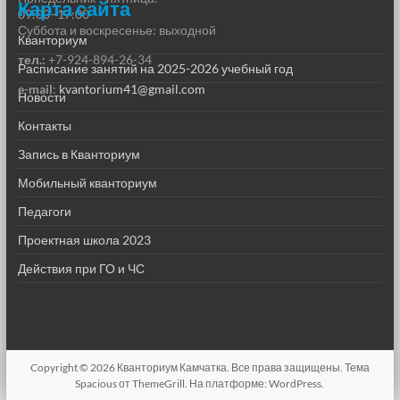
Карта сайта
09:00–17:00
Суббота и воскресенье: выходной
Кванториум
тел.:
+7-924-894-26-34
Расписание занятий на 2025-2026 учебный год
e-mail
:
kvantorium41@gmail.com
Новости
Контакты
Запись в Кванториум
Мобильный кванториум
Педагоги
Проектная школа 2023
Действия при ГО и ЧС
Copyright © 2026
Кванториум Камчатка
. Все права защищены. Тема
Spacious
от ThemeGrill. На платформе:
WordPress
.