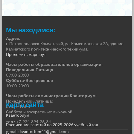
Мы находимся:
Адрес:
г. Петропавловск-Камчатский, ул. Комсомольская 2А, здание
Камчатского политехнического техникума.
Проложить маршрут
Часы работы образовательной организации:
Понедельник-Пятница
09:00-20:00
Суббота-Воскресенье
10:00-20:00
Часы работы администрации Кванториум:
Понедельник—пятница:
Карта сайта
09:00–17:00
Суббота и воскресенье: выходной
Кванториум
тел.:
+7-924-894-26-34
Расписание занятий на 2025-2026 учебный год
e-mail
:
kvantorium41@gmail.com