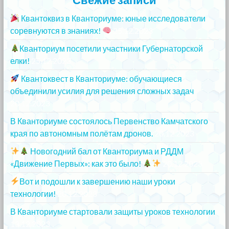
Квантоквиз в Кванториуме: юные исследователи
соревнуются в знаниях!
25.12.2023
Кванториум посетили участники Губернаторской
елки!
25.12.2023
Квантоквест в Кванториуме: обучающиеся
объединили усилия для решения сложных задач
20.12.2023
В Кванториуме состоялось Первенство Камчатского
края по автономным полётам дронов.
20.12.2023
Новогодний бал от Кванториума и РДДМ
«Движение Первых»: как это было!
20.12.2023
Вот и подошли к завершению наши уроки
технологии!
20.12.2023
В Кванториуме стартовали защиты уроков технологии
13.12.2023