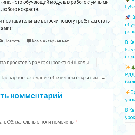
кина – это обучающий модуль в работе с умными
Губе
 любого возраста.
К
и познавательные встречи помогут ребятам стать
обу
тами!
реш
Новости
Комментариев нет
В К
Камч
полё
та проектов в рамках Проектной школы
РДД
Пленарное заседание объявляем открытым!
→
был
В
ть комментарий
урок
В К
урок
ан.
Обязательные поля помечены
*