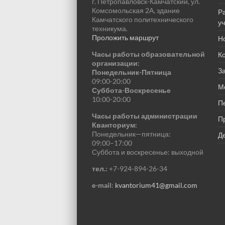
г. Петропавловск-Камчатский, ул.
Комсомольская 2А, здание
Р
Камчатского политехнического
у
техникума.
Проложить маршрут
Н
Часы работы образовательной
К
организации:
За
Понедельник-Пятница
09:00-20:00
М
Суббота-Воскресенье
10:00-20:00
П
Часы работы администрации
П
Кванториум:
Понедельник—пятница:
Де
09:00–17:00
Суббота и воскресенье: выходной
тел.:
+7-924-894-26-34
e-mail
:
kvantorium41@gmail.com