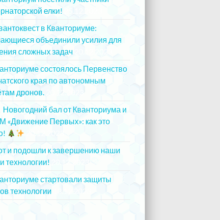
рнаторской елки!
25.12.2023
вантоквест в Кванториуме:
чающиеся объединили усилия для
ения сложных задач
20.12.2023
ванториуме состоялось Первенство
атского края по автономным
там дронов.
20.12.2023
Новогодний бал от Кванториума и
М «Движение Первых»: как это
о!
20.12.2023
от и подошли к завершению наши
и технологии!
20.12.2023
ванториуме стартовали защиты
ов технологии
13.12.2023