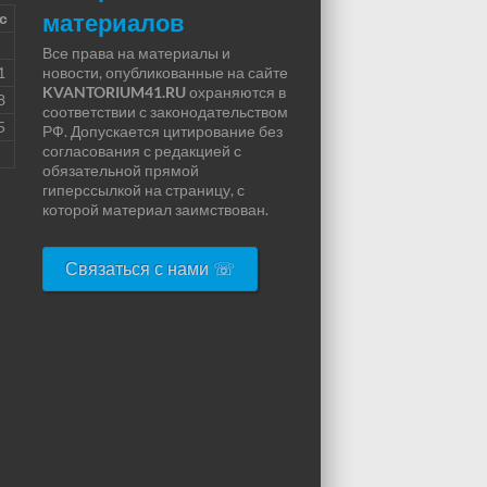
материалов
с
Все права на материалы и
1
новости, опубликованные на сайте
KVANTORIUM41.RU
охраняются в
8
соответствии с законодательством
5
РФ. Допускается цитирование без
согласования с редакцией с
обязательной прямой
гиперссылкой на страницу, с
которой материал заимствован.
Связаться с нами ☏