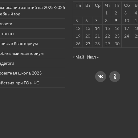
Пн
Вт
Ср
Чт
Пт
Сб
В
асписание занятий на 2025-2026
1
2
3
4
чебный год
5
6
7
8
9
10
1
овости
12
13
14
15
16
17
1
онтакты
19
20
21
22
23
24
2
пись в Кванториум
26
27
28
29
30
обильный кванториум
« Май
Июл »
едагоги
роектная школа 2023
йствия при ГО и ЧС