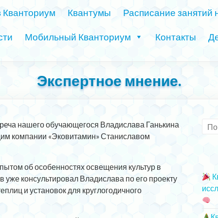
в Кванториум
Квантумы
Расписание занятий 
сти
Мобильный Кванториум
Контакты
Де
Экспертное мнение.
треча нашего обучающегося Владислава Ганькина
щим компании «Эковитамин» Станиславом
опытом об особенностях освещения культур в
К
в уже консультировал Владислава по его проекту
иссл
теплиц и установок для круглогодичного
2
К