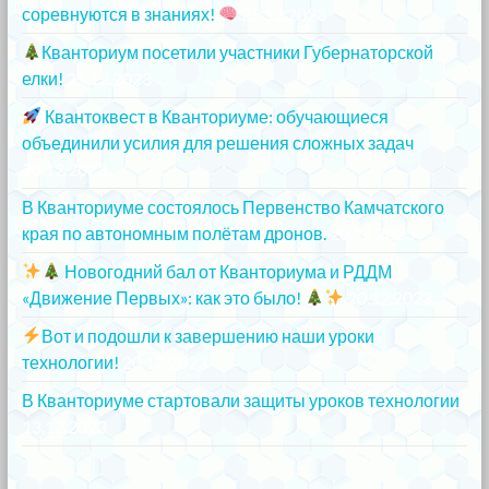
соревнуются в знаниях!
25.12.2023
Кванториум посетили участники Губернаторской
елки!
25.12.2023
Квантоквест в Кванториуме: обучающиеся
объединили усилия для решения сложных задач
20.12.2023
В Кванториуме состоялось Первенство Камчатского
края по автономным полётам дронов.
20.12.2023
Новогодний бал от Кванториума и РДДМ
«Движение Первых»: как это было!
20.12.2023
Вот и подошли к завершению наши уроки
технологии!
20.12.2023
В Кванториуме стартовали защиты уроков технологии
13.12.2023