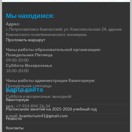
Мы находимся:
Адрес:
г. Петропавловск-Камчатский, ул. Комсомольская 2А, здание
Камчатского политехнического техникума.
Проложить маршрут
Часы работы образовательной организации:
Понедельник-Пятница
09:00-20:00
Суббота-Воскресенье
10:00-20:00
Часы работы администрации Кванториум:
Понедельник—пятница:
Карта сайта
09:00–17:00
Суббота и воскресенье: выходной
Кванториум
тел.:
+7-924-894-26-34
Расписание занятий на 2025-2026 учебный год
e-mail
:
kvantorium41@gmail.com
Новости
Контакты