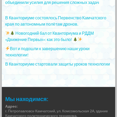
объединили усилия для решения сложных задач
20.12.2023
В Кванториуме состоялось Первенство Камчатского
края по автономным полётам дронов.
20.12.2023
Новогодний бал от Кванториума и РДДМ
«Движение Первых»: как это было!
20.12.2023
Вот и подошли к завершению наши уроки
технологии!
20.12.2023
В Кванториуме стартовали защиты уроков технологии
13.12.2023
Мы находимся:
Адрес:
г. Петропавловск-Камчатский, ул. Комсомольская 2А, здание
Камчатского политехнического техникума.