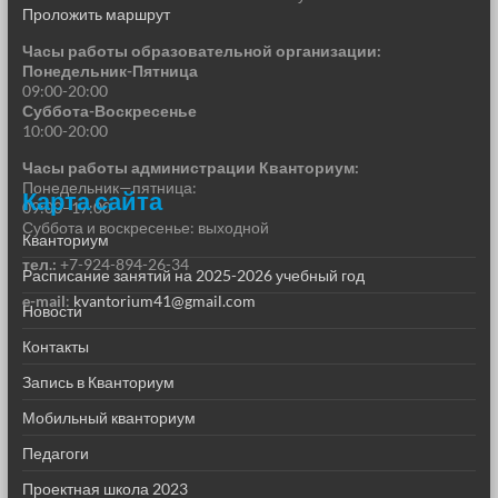
Проложить маршрут
Часы работы образовательной организации:
Понедельник-Пятница
09:00-20:00
Суббота-Воскресенье
10:00-20:00
Часы работы администрации Кванториум:
Понедельник—пятница:
Карта сайта
09:00–17:00
Суббота и воскресенье: выходной
Кванториум
тел.:
+7-924-894-26-34
Расписание занятий на 2025-2026 учебный год
e-mail
:
kvantorium41@gmail.com
Новости
Контакты
Запись в Кванториум
Мобильный кванториум
Педагоги
Проектная школа 2023