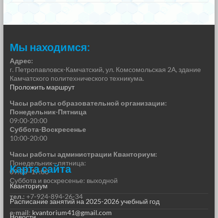
Мы находимся:
Адрес:
г. Петропавловск-Камчатский, ул. Комсомольская 2А, здание
Камчатского политехнического техникума.
Проложить маршрут
Часы работы образовательной организации:
Понедельник-Пятница
09:00-20:00
Суббота-Воскресенье
10:00-20:00
Часы работы администрации Кванториум:
Понедельник—пятница:
Карта сайта
09:00–17:00
Суббота и воскресенье: выходной
Кванториум
тел.:
+7-924-894-26-34
Расписание занятий на 2025-2026 учебный год
e-mail
:
kvantorium41@gmail.com
Новости