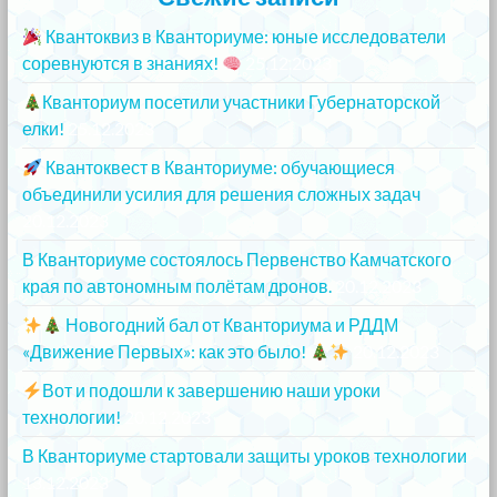
Квантоквиз в Кванториуме: юные исследователи
соревнуются в знаниях!
25.12.2023
Кванториум посетили участники Губернаторской
елки!
25.12.2023
Квантоквест в Кванториуме: обучающиеся
объединили усилия для решения сложных задач
20.12.2023
В Кванториуме состоялось Первенство Камчатского
края по автономным полётам дронов.
20.12.2023
Новогодний бал от Кванториума и РДДМ
«Движение Первых»: как это было!
20.12.2023
Вот и подошли к завершению наши уроки
технологии!
20.12.2023
В Кванториуме стартовали защиты уроков технологии
13.12.2023