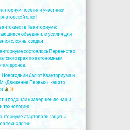
ванториум посетили участники
рнаторской елки!
25.12.2023
вантоквест в Кванториуме:
чающиеся объединили усилия для
ения сложных задач
20.12.2023
ванториуме состоялось Первенство
атского края по автономным
там дронов.
20.12.2023
Новогодний бал от Кванториума и
М «Движение Первых»: как это
о!
20.12.2023
от и подошли к завершению наши
и технологии!
20.12.2023
ванториуме стартовали защиты
ов технологии
13.12.2023