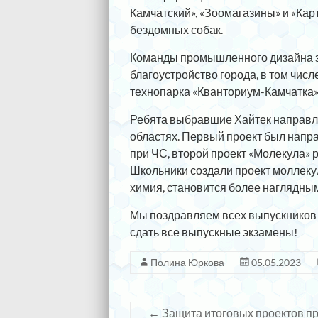
Камчатский», «Зоомагазины» и «Ка
бездомных собак.
Команды промышленного дизайна з
благоустройство города, в том числ
технопарка «Кванториум-Камчатка»
Ребята выбравшие Хайтек направл
областях. Первый проект был нап
при ЧС, второй проект «Молекула» 
Школьники создали проект моллекул
химия, становится более наглядны
Мы поздравляем всех выпускников 
сдать все выпускные экзамены!
Полина Юркова
05.05.2023
←
Защита итоговых проектов п