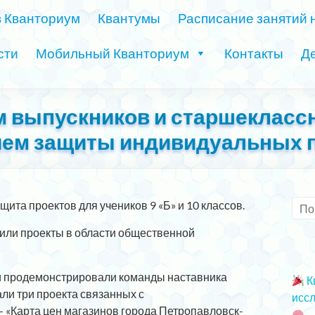
в Кванториум
Квантумы
Расписание занятий 
сти
Мобильный Кванториум
Контакты
Де
 выпускников и старшеклассн
ием защиты индивидуальных п
ита проектов для учеников 9 «Б» и 10 классов.
вили проекты в области общественной
и продемонстрировали команды наставника
К
ли три проекта связанных с
иссл
«Карта цен магазинов города Петропавловск-
2