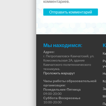
комментариев.
Мы находимся:
К
Адрес:
К
г. Петропавловск-Камчатский, ул.
Комсомольская 2А, здание
Р
Камчатского политехнического
у
техникума.
Проложить маршрут
Н
Часы работы образовательной
К
организации:
За
Понедельник-Пятница
09:00-20:00
М
Суббота-Воскресенье
10:00-20:00
П