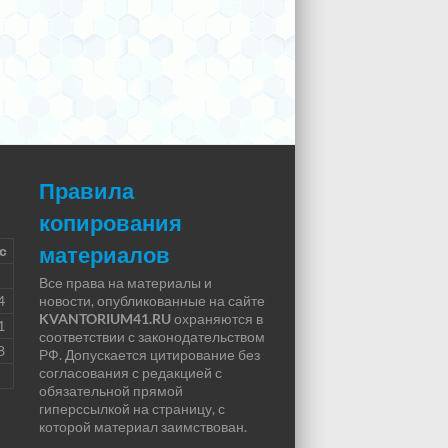
Правила
копирования
материалов
с
Все права на материалы и
4
новости, опубликованные на сайте
KVANTORIUM41.RU
охраняются в
1
соответствии с законодательством
8
РФ. Допускается цитирование без
согласования с редакцией с
обязательной прямой
гиперссылкой на страницу, с
которой материал заимствован.