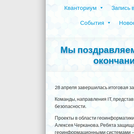
Кванториум
Запись 
События
Ново
Мы поздравляем
окончан
28 апреля завершилась итоговая защ
Команды, направления IT, предста
безопасности.
Проекты в области геоинформатик
Алексея Черканова. Ребята защища
геоинформационными системами — 