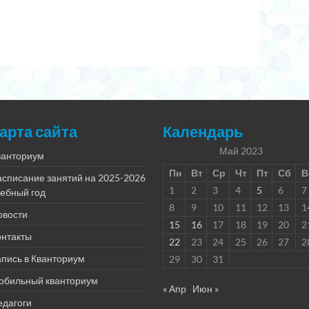
арта сайта
Календарь
Май 2023
ванториум
Пн
Вт
Ср
Чт
Пт
Сб
В
асписание занятий на 2025-2026
1
2
3
4
5
6
7
чебный год
8
9
10
11
12
13
1
овости
15
16
17
18
19
20
2
онтакты
22
23
24
25
26
27
2
пись в Кванториум
29
30
31
обильный кванториум
« Апр
Июн »
едагоги