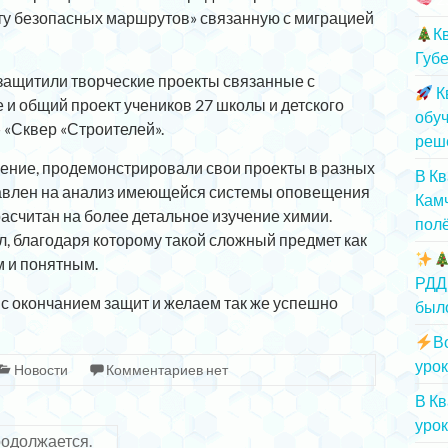
рту безопасных маршрутов» связанную с миграцией
К
Губе
ащитили творческие проекты связанные с
К
е и общий проект учеников 27 школы и детского
обу
 «Сквер «Строителей».
реш
ение, продемонстрировали свои проекты в разных
В К
равлен на анализ имеющейся системы оповещения
Камч
расчитан на более детальное изучение химии.
полё
, благодаря которому такой сложный предмет как
м и понятным.
РДД
с окончанием защит и желаем так же успешно
был
В
урок
Новости
Комментариев нет
В К
урок
родолжается.