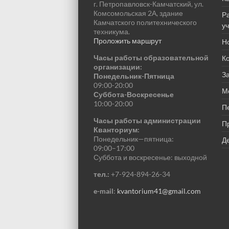
г. Петропавловск-Камчатский, ул.
Комсомольская 2А, здание
Р
Камчатского политехнического
у
техникума.
Проложить маршрут
Н
Часы работы образовательной
К
организации:
За
Понедельник-Пятница
09:00-20:00
М
Суббота-Воскресенье
10:00-20:00
П
Часы работы администрации
П
Кванториум:
Понедельник—пятница:
Де
09:00–17:00
Суббота и воскресенье: выходной
тел.:
+7-924-894-26-34
e-mail
:
kvantorium41@gmail.com