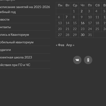
Пн
Вт
Ср
Чт
Пт
Сб
В
асписание занятий на 2025-2026
1
2
3
4
5
чебный год
6
7
8
9
10
11
1
овости
13
14
15
16
17
18
1
онтакты
20
21
22
23
24
25
2
пись в Кванториум
27
28
29
30
31
обильный кванториум
« Фев
Апр »
едагоги
роектная школа 2023
йствия при ГО и ЧС