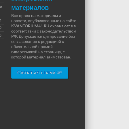
материалов
с
Все права на материалы и
2
новости, опубликованные на сайте
KVANTORIUM41.RU
охраняются в
9
соответствии с законодательством
6
РФ. Допускается цитирование без
согласования с редакцией с
обязательной прямой
гиперссылкой на страницу, с
которой материал заимствован.
Связаться с нами ☏