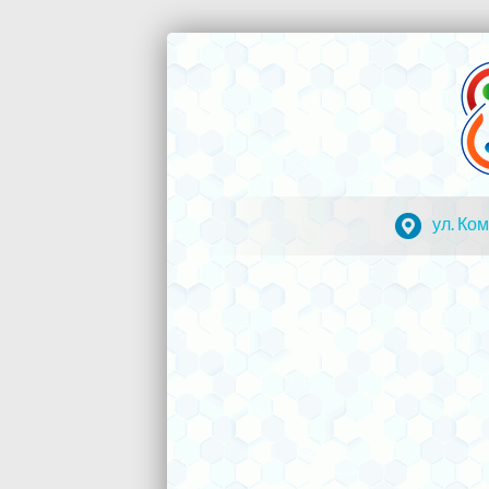
Перейти
к
Кванториум
Все
содержимому
умное
Камчатка
—
детям!
ул. Ко