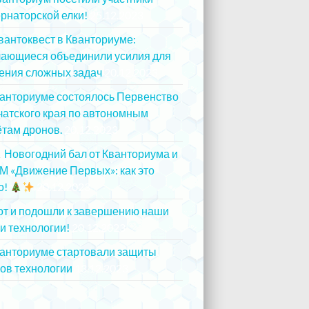
рнаторской елки!
25.12.2023
вантоквест в Кванториуме:
чающиеся объединили усилия для
ения сложных задач
20.12.2023
ванториуме состоялось Первенство
атского края по автономным
там дронов.
20.12.2023
Новогодний бал от Кванториума и
М «Движение Первых»: как это
о!
20.12.2023
от и подошли к завершению наши
и технологии!
20.12.2023
ванториуме стартовали защиты
ов технологии
13.12.2023