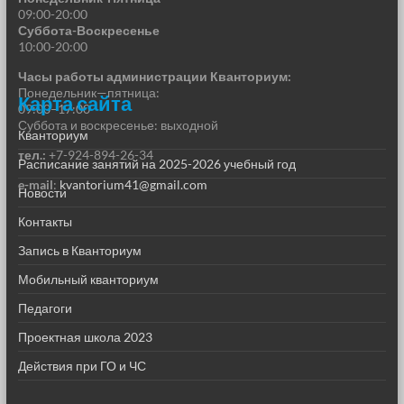
09:00-20:00
Суббота-Воскресенье
10:00-20:00
Часы работы администрации Кванториум:
Понедельник—пятница:
Карта сайта
09:00–17:00
Суббота и воскресенье: выходной
Кванториум
тел.:
+7-924-894-26-34
Расписание занятий на 2025-2026 учебный год
e-mail
:
kvantorium41@gmail.com
Новости
Контакты
Запись в Кванториум
Мобильный кванториум
Педагоги
Проектная школа 2023
Действия при ГО и ЧС