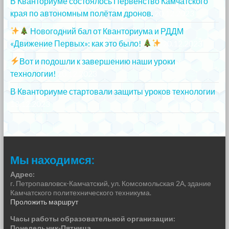
В Кванториуме состоялось Первенство Камчатского
края по автономным полётам дронов.
20.12.2023
Новогодний бал от Кванториума и РДДМ
«Движение Первых»: как это было!
20.12.2023
Вот и подошли к завершению наши уроки
технологии!
20.12.2023
В Кванториуме стартовали защиты уроков технологии
13.12.2023
Мы находимся:
Адрес:
г. Петропавловск-Камчатский, ул. Комсомольская 2А, здание
Камчатского политехнического техникума.
Проложить маршрут
Часы работы образовательной организации:
Понедельник-Пятница