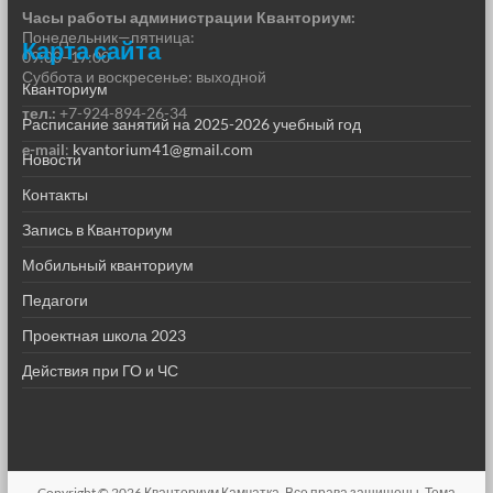
Часы работы администрации Кванториум:
Понедельник—пятница:
Карта сайта
09:00–17:00
Суббота и воскресенье: выходной
Кванториум
тел.:
+7-924-894-26-34
Расписание занятий на 2025-2026 учебный год
e-mail
:
kvantorium41@gmail.com
Новости
Контакты
Запись в Кванториум
Мобильный кванториум
Педагоги
Проектная школа 2023
Действия при ГО и ЧС
Copyright © 2026
Кванториум Камчатка
. Все права защищены. Тема