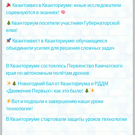
Квантоквиз в Кванториуме: юные исследователи
соревнуются в знаниях!
25.12.2023
Кванториум посетили участники Губернаторской
елки!
25.12.2023
Квантоквест в Кванториуме: обучающиеся
объединили усилия для решения сложных задач
20.12.2023
В Кванториуме состоялось Первенство Камчатского
края по автономным полётам дронов.
20.12.2023
Новогодний бал от Кванториума и РДДМ
«Движение Первых»: как это было!
20.12.2023
Вот и подошли к завершению наши уроки
технологии!
20.12.2023
В Кванториуме стартовали защиты уроков технологии
13.12.2023