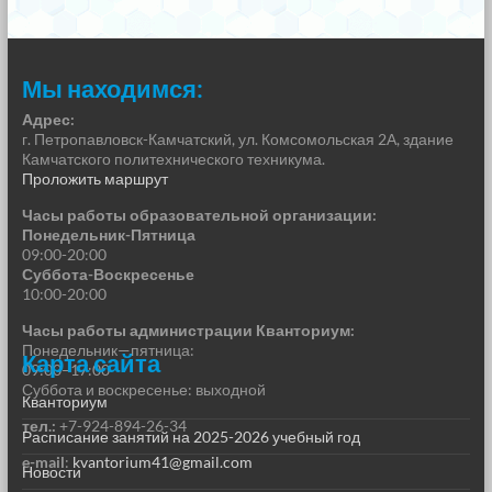
Мы находимся:
Адрес:
г. Петропавловск-Камчатский, ул. Комсомольская 2А, здание
Камчатского политехнического техникума.
Проложить маршрут
Часы работы образовательной организации:
Понедельник-Пятница
09:00-20:00
Суббота-Воскресенье
10:00-20:00
Часы работы администрации Кванториум:
Понедельник—пятница:
Карта сайта
09:00–17:00
Суббота и воскресенье: выходной
Кванториум
тел.:
+7-924-894-26-34
Расписание занятий на 2025-2026 учебный год
e-mail
:
kvantorium41@gmail.com
Новости