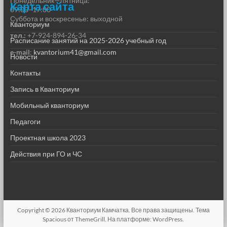
Понедельник—пятница:
Карта сайта
09:00–17:00
Суббота и воскресенье: выходной
Кванториум
тел.:
+7-924-894-26-34
Расписание занятий на 2025-2026 учебный год
e-mail
:
kvantorium41@gmail.com
Новости
Контакты
Запись в Кванториум
Мобильный кванториум
Педагоги
Проектная школа 2023
Действия при ГО и ЧС
Copyright © 2026
Кванториум Камчатка
. Все права защищены. Тема
Spacious
от ThemeGrill. На платформе:
WordPress
.