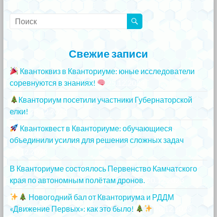
Свежие записи
Квантоквиз в Кванториуме: юные исследователи
соревнуются в знаниях!
25.12.2023
Кванториум посетили участники Губернаторской
елки!
25.12.2023
Квантоквест в Кванториуме: обучающиеся
объединили усилия для решения сложных задач
20.12.2023
В Кванториуме состоялось Первенство Камчатского
края по автономным полётам дронов.
20.12.2023
Новогодний бал от Кванториума и РДДМ
«Движение Первых»: как это было!
20.12.2023