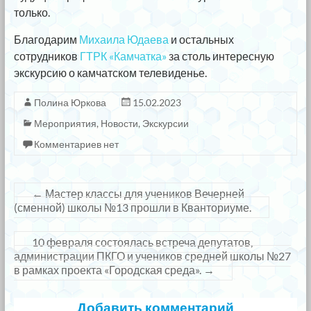
только.
Благодарим
Михаила Юдаева
и остальных
сотрудников
ГТРК «Камчатка»
за столь интересную
экскурсию о камчатском телевиденье.
Полина Юркова
15.02.2023
Мероприятия
,
Новости
,
Экскурсии
Комментариев нет
←
Мастер классы для учеников Вечерней
(сменной) школы №13 прошли в Кванториуме.
10 февраля состоялась встреча депутатов,
администрации ПКГО и учеников средней школы №27
в рамках проекта «Городская среда».
→
Добавить комментарий