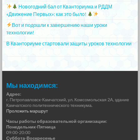
Новогодний бал от Кванториума и РДДМ
«Движение Первых»: как это было!
20.12.2023
Вот и подошли к завершению наши уроки
технологии!
20.12.2023
В Кванториуме стартовали защиты уроков технологии
13.12.2023
Мы находимся:
Адрес:
г. Петропавловск-Камчатский, ул. Комсомольская 2А, здание
Камчатского политехнического техникума.
Проложить маршрут
Часы работы образовательной организации:
Понедельник-Пятница
09:00-20:00
Суббота-Воскресенье