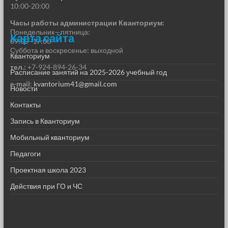
10:00-20:00
Часы работы администрации Кванториум:
Понедельник—пятница:
Карта сайта
09:00–17:00
Суббота и воскресенье: выходной
Кванториум
тел.:
+7-924-894-26-34
Расписание занятий на 2025-2026 учебный год
e-mail
:
kvantorium41@gmail.com
Новости
Контакты
Запись в Кванториум
Мобильный кванториум
Педагоги
Проектная школа 2023
Действия при ГО и ЧС