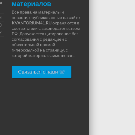
материалов
с
Все права на материалы и
3
новости, опубликованные на сайте
KVANTORIUM41.RU
охраняются в
0
соответствии с законодательством
7
РФ. Допускается цитирование без
согласования с редакцией с
обязательной прямой
гиперссылкой на страницу, с
которой материал заимствован.
Связаться с нами ☏