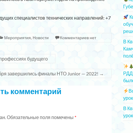
Губе
К
удущих специалистов технических направлений: +7
обу
реш
Мероприятия
,
Новости
Комментариев нет
В К
Камч
полё
профессиях будущего
РДД
бря завершились финалы НТО Junior — 2022!
→
был
ть комментарий
В
урок
В К
урок
ан.
Обязательные поля помечены
*