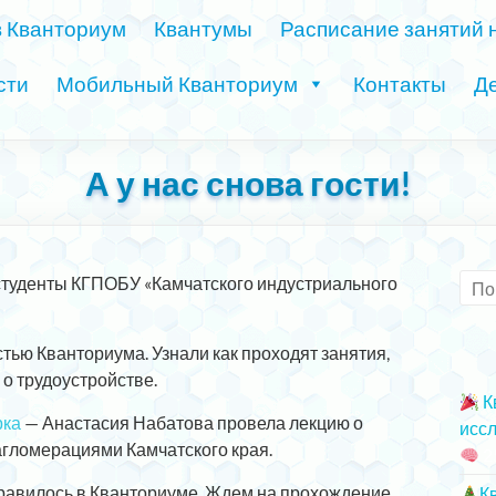
в Кванториум
Квантумы
Расписание занятий 
сти
Мобильный Кванториум
Контакты
Де
А у нас снова гости!
 студенты КГПОБУ «Камчатского индустриального
тью Кванториума. Узнали как проходят занятия,
о трудоустройстве.
К
рка
— Анастасия Набатова провела лекцию о
иссл
гломерациями Камчатского края.
2
нравилось в Кванториуме. Ждем на прохождение
К