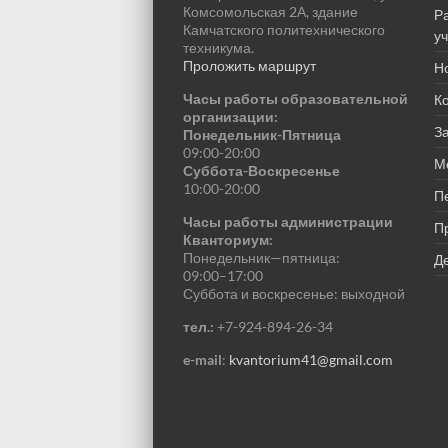
Комсомольская 2А, здание
Р
Камчатского политехнического
у
техникума.
Проложить маршрут
Н
Часы работы образовательной
К
организации:
За
Понедельник-Пятница
09:00-20:00
М
Суббота-Воскресенье
10:00-20:00
П
Часы работы администрации
П
Кванториум:
Понедельник—пятница:
Де
09:00–17:00
Суббота и воскресенье: выходной
тел.:
+7-924-894-26-34
e-mail
:
kvantorium41@gmail.com