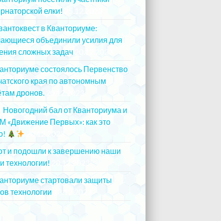
рнаторской елки!
25.12.2023
вантоквест в Кванториуме:
чающиеся объединили усилия для
ения сложных задач
20.12.2023
ванториуме состоялось Первенство
атского края по автономным
там дронов.
20.12.2023
Новогодний бал от Кванториума и
М «Движение Первых»: как это
о!
20.12.2023
от и подошли к завершению наши
и технологии!
20.12.2023
ванториуме стартовали защиты
ов технологии
13.12.2023