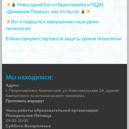
Новогодний бал от Кванториума и РДДМ
«Движение Первых»: как это было!
20.12.2023
Вот и подошли к завершению наши уроки
технологии!
20.12.2023
В Кванториуме стартовали защиты уроков технологии
13.12.2023
Мы находимся:
Адрес:
г. Петропавловск-Камчатский, ул. Комсомольская 2А, здание
Камчатского политехнического техникума.
Проложить маршрут
Часы работы образовательной организации:
Понедельник-Пятница
09:00-20:00
Суббота-Воскресенье