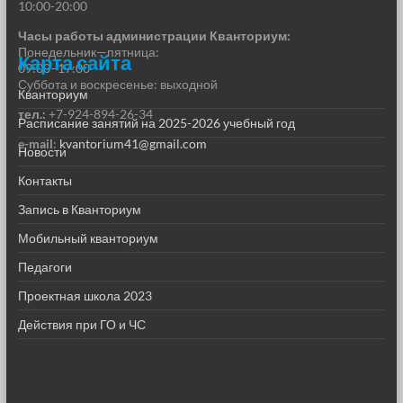
10:00-20:00
Часы работы администрации Кванториум:
Понедельник—пятница:
Карта сайта
09:00–17:00
Суббота и воскресенье: выходной
Кванториум
тел.:
+7-924-894-26-34
Расписание занятий на 2025-2026 учебный год
e-mail
:
kvantorium41@gmail.com
Новости
Контакты
Запись в Кванториум
Мобильный кванториум
Педагоги
Проектная школа 2023
Действия при ГО и ЧС