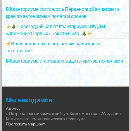
В Кванториуме состоялось Первенство Камчатского
края по автономным полётам дронов.
20.12.2023
Новогодний бал от Кванториума и РДДМ
«Движение Первых»: как это было!
20.12.2023
Вот и подошли к завершению наши уроки
технологии!
20.12.2023
В Кванториуме стартовали защиты уроков технологии
13.12.2023
Мы находимся:
Адрес:
г. Петропавловск-Камчатский, ул. Комсомольская 2А, здание
Камчатского политехнического техникума.
Проложить маршрут