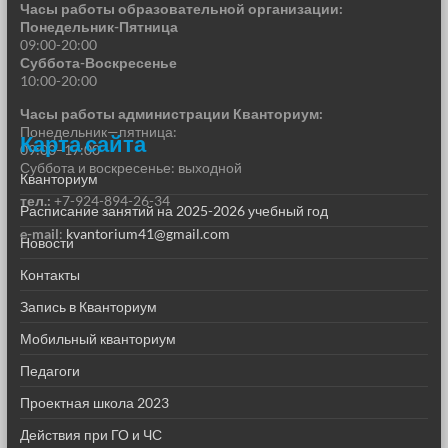
Часы работы образовательной организации:
Понедельник-Пятница
09:00-20:00
Суббота-Воскресенье
10:00-20:00
Часы работы администрации Кванториум:
Понедельник—пятница:
Карта сайта
09:00–17:00
Суббота и воскресенье: выходной
Кванториум
тел.:
+7-924-894-26-34
Расписание занятий на 2025-2026 учебный год
e-mail
:
kvantorium41@gmail.com
Новости
Контакты
Запись в Кванториум
Мобильный кванториум
Педагоги
Проектная школа 2023
Действия при ГО и ЧС