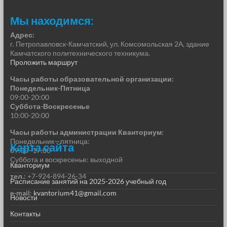
Мы находимся:
Адрес:
г. Петропавловск-Камчатский, ул. Комсомольская 2А, здание
Камчатского политехнического техникума.
Проложить маршрут
Часы работы образовательной организации:
Понедельник-Пятница
09:00-20:00
Суббота-Воскресенье
10:00-20:00
Часы работы администрации Кванториум:
Понедельник—пятница:
Карта сайта
09:00–17:00
Суббота и воскресенье: выходной
Кванториум
тел.:
+7-924-894-26-34
Расписание занятий на 2025-2026 учебный год
e-mail
:
kvantorium41@gmail.com
Новости
Контакты