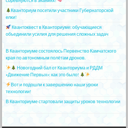
соревнуются в знаниях!
25.12.2023
Кванториум посетили участники Губернаторской
елки!
25.12.2023
Квантоквест в Кванториуме: обучающиеся
объединили усилия для решения сложных задач
20.12.2023
В Кванториуме состоялось Первенство Камчатского
края по автономным полётам дронов.
20.12.2023
Новогодний бал от Кванториума и РДДМ
«Движение Первых»: как это было!
20.12.2023
Вот и подошли к завершению наши уроки
технологии!
20.12.2023
В Кванториуме стартовали защиты уроков технологии
13.12.2023