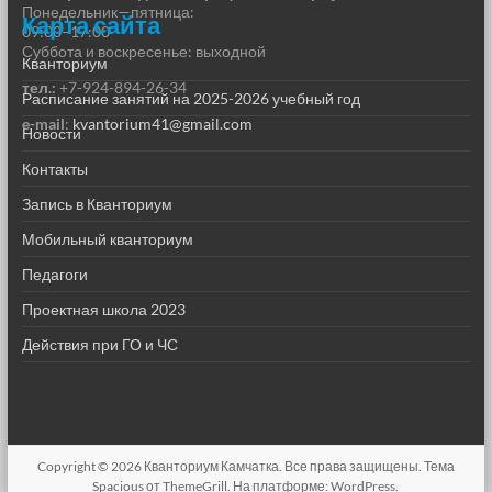
Понедельник—пятница:
Карта сайта
09:00–17:00
Суббота и воскресенье: выходной
Кванториум
тел.:
+7-924-894-26-34
Расписание занятий на 2025-2026 учебный год
e-mail
:
kvantorium41@gmail.com
Новости
Контакты
Запись в Кванториум
Мобильный кванториум
Педагоги
Проектная школа 2023
Действия при ГО и ЧС
Copyright © 2026
Кванториум Камчатка
. Все права защищены. Тема
Spacious
от ThemeGrill. На платформе:
WordPress
.