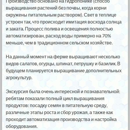
Производство основано на гидропонике (способ
выращивания растений без почвы, когда корни
окружены питательным раствором). Свет в теплице
устроен так, что происходит имитация восхода солнца
и заката. Процесс полива и освещения полностью
автоматизирован, расход воды примерно на 70%
меньше, чем в традиционном сельском хозяйстве.
⠀
На данный момент на ферме выращивают несколько
видов салатов, огурцы, шпинат, петрушку и базилик. В
будущем планируется выращивание дополнительных
агрокультур.
⠀
Экскурсия была очень интересной и познавательной:
ребятам показали полный цикл выращивания
продуктов: посадку семян в питательную среду,
различные этапы роста и сбор урожая, а также как
проходит автоматизация производства и настройка
оборудования.