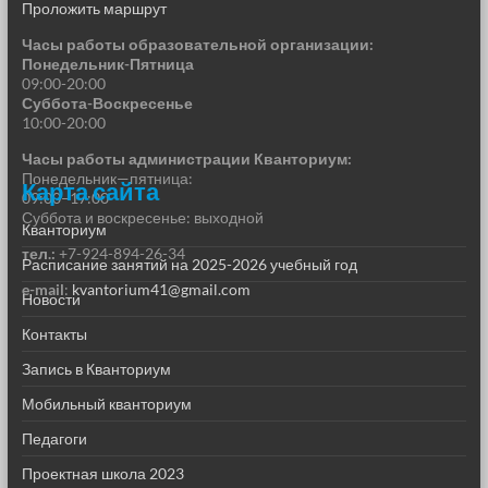
Проложить маршрут
Часы работы образовательной организации:
Понедельник-Пятница
09:00-20:00
Суббота-Воскресенье
10:00-20:00
Часы работы администрации Кванториум:
Понедельник—пятница:
Карта сайта
09:00–17:00
Суббота и воскресенье: выходной
Кванториум
тел.:
+7-924-894-26-34
Расписание занятий на 2025-2026 учебный год
e-mail
:
kvantorium41@gmail.com
Новости
Контакты
Запись в Кванториум
Мобильный кванториум
Педагоги
Проектная школа 2023