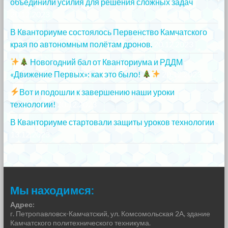
объединили усилия для решения сложных задач
20.12.2023
В Кванториуме состоялось Первенство Камчатского
края по автономным полётам дронов.
20.12.2023
Новогодний бал от Кванториума и РДДМ
«Движение Первых»: как это было!
20.12.2023
Вот и подошли к завершению наши уроки
технологии!
20.12.2023
В Кванториуме стартовали защиты уроков технологии
13.12.2023
Мы находимся:
Адрес:
г. Петропавловск-Камчатский, ул. Комсомольская 2А, здание
Камчатского политехнического техникума.