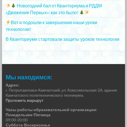
Новогодний бал от Кванториума и РДДМ
«Движение Первых»: как это было!
20.12.2023
Вот и подошли к завершению наши уроки
технологии!
20.12.2023
В Кванториуме стартовали защиты уроков технологии
13.12.2023
Мы находимся:
Адрес:
г. Петропавловск-Камчатский, ул. Комсомольская 2А, здание
Камчатского политехнического техникума.
Проложить маршрут
Часы работы образовательной организации:
Понедельник-Пятница
09:00-20:00
Суббота-Воскресенье