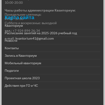
10:00-20:00
Часы работы администрации Кванториум:
Понедельник—пятница:
Карта сайта
09:00–17:00
Суббота и воскресенье: выходной
Кванториум
тел.:
+7-924-894-26-34
Расписание занятий на 2025-2026 учебный год
e-mail
:
kvantorium41@gmail.com
Новости
Контакты
Запись в Кванториум
Мобильный кванториум
Педагоги
Проектная школа 2023
Действия при ГО и ЧС