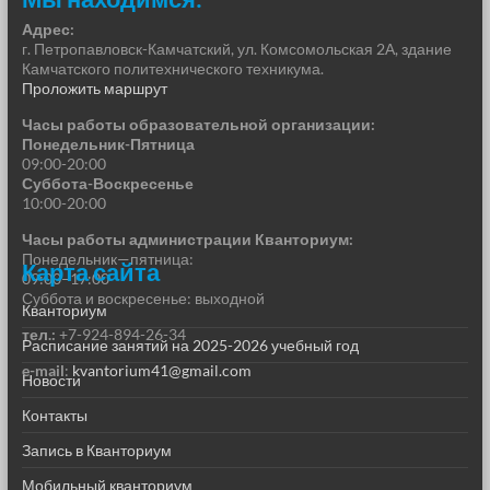
Адрес:
г. Петропавловск-Камчатский, ул. Комсомольская 2А, здание
Камчатского политехнического техникума.
Проложить маршрут
Часы работы образовательной организации:
Понедельник-Пятница
09:00-20:00
Суббота-Воскресенье
10:00-20:00
Часы работы администрации Кванториум:
Понедельник—пятница:
Карта сайта
09:00–17:00
Суббота и воскресенье: выходной
Кванториум
тел.:
+7-924-894-26-34
Расписание занятий на 2025-2026 учебный год
e-mail
:
kvantorium41@gmail.com
Новости
Контакты
Запись в Кванториум
Мобильный кванториум