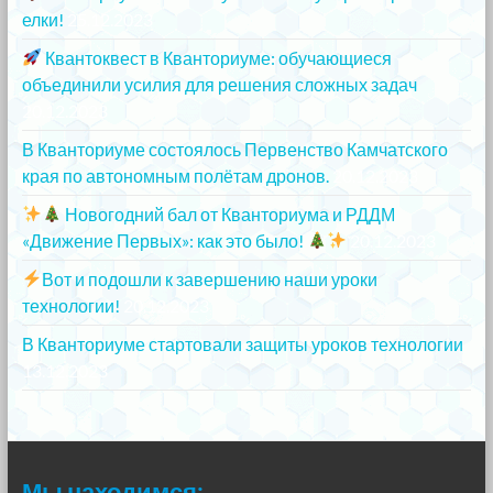
елки!
25.12.2023
Квантоквест в Кванториуме: обучающиеся
объединили усилия для решения сложных задач
20.12.2023
В Кванториуме состоялось Первенство Камчатского
края по автономным полётам дронов.
20.12.2023
Новогодний бал от Кванториума и РДДМ
«Движение Первых»: как это было!
20.12.2023
Вот и подошли к завершению наши уроки
технологии!
20.12.2023
В Кванториуме стартовали защиты уроков технологии
13.12.2023
Мы находимся: