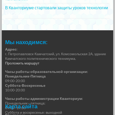
В Кванториуме стартовали защиты уроков технологии
13.12.2023
Мы находимся:
Адрес:
г. Петропавловск-Камчатский, ул. Комсомольская 2А, здание
Камчатского политехнического техникума.
Проложить маршрут
Часы работы образовательной организации:
Понедельник-Пятница
09:00-20:00
Суббота-Воскресенье
10:00-20:00
Часы работы администрации Кванториум:
Понедельник—пятница:
Карта сайта
09:00–17:00
Суббота и воскресенье: выходной