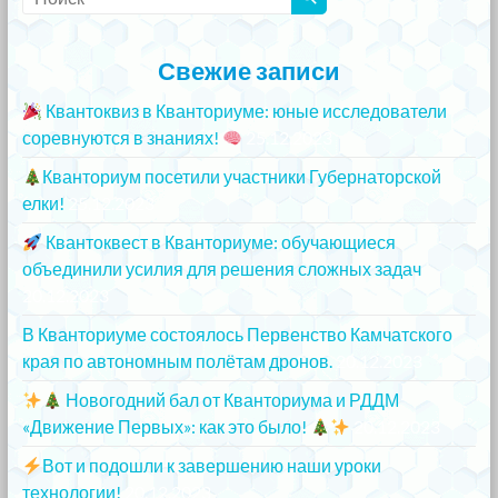
Свежие записи
Квантоквиз в Кванториуме: юные исследователи
соревнуются в знаниях!
25.12.2023
Кванториум посетили участники Губернаторской
елки!
25.12.2023
Квантоквест в Кванториуме: обучающиеся
объединили усилия для решения сложных задач
20.12.2023
В Кванториуме состоялось Первенство Камчатского
края по автономным полётам дронов.
20.12.2023
Новогодний бал от Кванториума и РДДМ
«Движение Первых»: как это было!
20.12.2023
Вот и подошли к завершению наши уроки
технологии!
20.12.2023