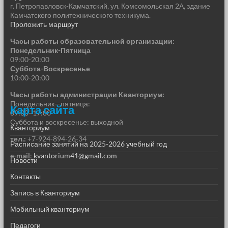
г. Петропавловск-Камчатский, ул. Комсомольская 2А, здание
Камчатского политехнического техникума.
Проложить маршрут
Часы работы образовательной организации:
Понедельник-Пятница
09:00-20:00
Суббота-Воскресенье
10:00-20:00
Часы работы администрации Кванториум:
Понедельник—пятница:
Карта сайта
09:00–17:00
Суббота и воскресенье: выходной
Кванториум
тел.:
+7-924-894-26-34
Расписание занятий на 2025-2026 учебный год
e-mail
:
kvantorium41@gmail.com
Новости
Контакты
Запись в Кванториум
Мобильный кванториум
Педагоги