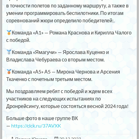
в точности полетов по заданному маршруту, а также в
умении программировать беспилотники. По итогам
соревнований жюри определило победителей:.
Команда «А1» — Романа Краснова и Кирилла Чалого
с победой.
Команда «Ямагучи» — Ярослава Куценко и
Владислава Чебураева со вторым местом.
Команда «А5» А5 — Мирона Чернова и Арсения
Ткаченко с почетным третьим местом.
Мы поздравляем ребят с победой и ждем всех
участников на следующих испытаниях по
Дронрейсингу, которые состояться весной 2024 года!
Больше фото в наше группе ВК
—
https://clck.ru/37AVXK
Полина Юркова
20.12.2023