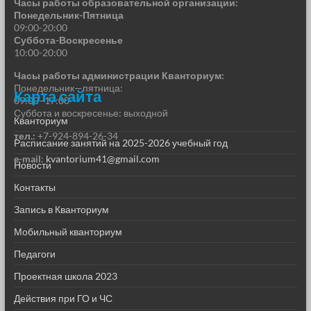
Часы работы образовательной организации:
Понедельник-Пятница
09:00-20:00
Суббота-Воскресенье
10:00-20:00
Часы работы администрации Кванториум:
Понедельник—пятница:
Карта сайта
09:00–17:00
Суббота и воскресенье: выходной
Кванториум
тел.:
+7-924-894-26-34
Расписание занятий на 2025-2026 учебный год
e-mail
:
kvantorium41@gmail.com
Новости
Контакты
Запись в Кванториум
Мобильный кванториум
Педагоги
Проектная школа 2023
Действия при ГО и ЧС