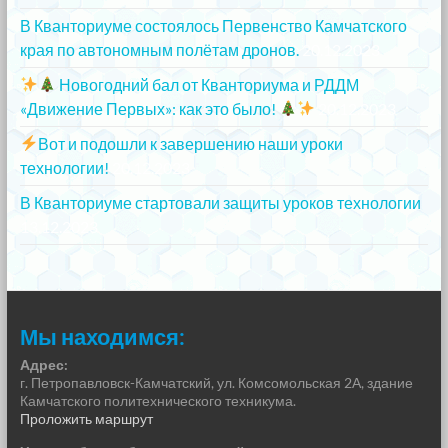
В Кванториуме состоялось Первенство Камчатского
края по автономным полётам дронов.
20.12.2023
Новогодний бал от Кванториума и РДДМ
«Движение Первых»: как это было!
20.12.2023
Вот и подошли к завершению наши уроки
технологии!
20.12.2023
В Кванториуме стартовали защиты уроков технологии
13.12.2023
Мы находимся:
Адрес:
г. Петропавловск-Камчатский, ул. Комсомольская 2А, здание
Камчатского политехнического техникума.
Проложить маршрут