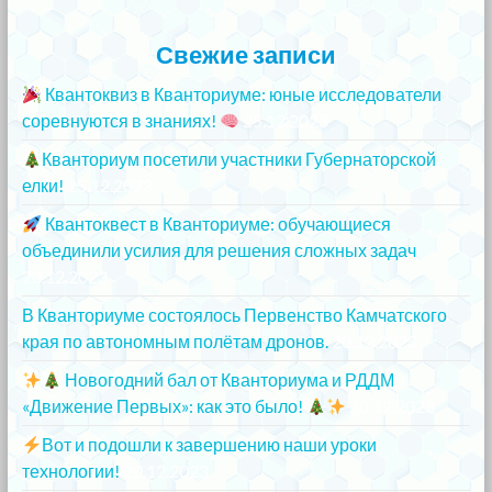
Свежие записи
Квантоквиз в Кванториуме: юные исследователи
соревнуются в знаниях!
25.12.2023
Кванториум посетили участники Губернаторской
елки!
25.12.2023
Квантоквест в Кванториуме: обучающиеся
объединили усилия для решения сложных задач
20.12.2023
В Кванториуме состоялось Первенство Камчатского
края по автономным полётам дронов.
20.12.2023
Новогодний бал от Кванториума и РДДМ
«Движение Первых»: как это было!
20.12.2023
Вот и подошли к завершению наши уроки
технологии!
20.12.2023