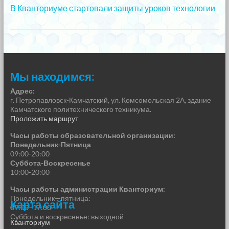
В Кванториуме стартовали защиты уроков технологии
13.12.2023
Мы находимся:
Адрес:
г. Петропавловск-Камчатский, ул. Комсомольская 2А, здание
Камчатского политехнического техникума.
Проложить маршрут
Часы работы образовательной организации:
Понедельник-Пятница
09:00-20:00
Суббота-Воскресенье
10:00-20:00
Часы работы администрации Кванториум:
Понедельник—пятница:
Карта сайта
09:00–17:00
Суббота и воскресенье: выходной
Кванториум