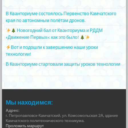
20.12.2023
В Кванториуме состоялось Первенство Камчатского
края по автономным полётам дронов.
20.12.2023
Новогодний бал от Кванториума и РДДМ
«Движение Первых»: как это было!
20.12.2023
Вот и подошли к завершению наши уроки
технологии!
20.12.2023
В Кванториуме стартовали защиты уроков технологии
13.12.2023
Мы находимся:
Адрес:
г. Петропавловск-Камчатский, ул. Комсомольская 2А, здание
Камчатского политехнического техникума.
Проложить маршрут