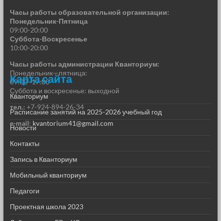
Часы работы образовательной организации:
Понедельник-Пятница
09:00-20:00
Суббота-Воскресенье
10:00-20:00
Часы работы администрации Кванториум:
Понедельник—пятница:
Карта сайта
09:00–17:00
Суббота и воскресенье: выходной
Кванториум
тел.:
+7-924-894-26-34
Расписание занятий на 2025-2026 учебный год
e-mail
:
kvantorium41@gmail.com
Новости
Контакты
Запись в Кванториум
Мобильный кванториум
Педагоги
Проектная школа 2023