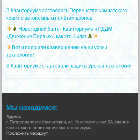
В Кванториуме состоялось Первенство Камчатского
края по автономным полётам дронов.
20.12.2023
Новогодний бал от Кванториума и РДДМ
«Движение Первых»: как это было!
20.12.2023
Вот и подошли к завершению наши уроки
технологии!
20.12.2023
В Кванториуме стартовали защиты уроков технологии
13.12.2023
Мы находимся:
Адрес:
г. Петропавловск-Камчатский, ул. Комсомольская 2А, здание
Камчатского политехнического техникума.
Проложить маршрут