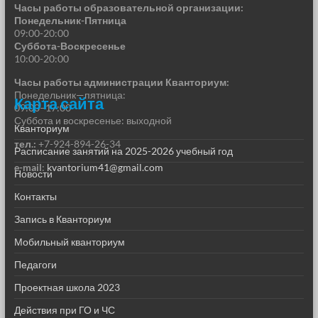
Часы работы образовательной организации:
Понедельник-Пятница
09:00-20:00
Суббота-Воскресенье
10:00-20:00
Часы работы администрации Кванториум:
Понедельник—пятница:
Карта сайта
09:00–17:00
Суббота и воскресенье: выходной
Кванториум
тел.:
+7-924-894-26-34
Расписание занятий на 2025-2026 учебный год
e-mail
:
kvantorium41@gmail.com
Новости
Контакты
Запись в Кванториум
Мобильный кванториум
Педагоги
Проектная школа 2023
Действия при ГО и ЧС