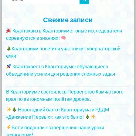
Свежие записи
Квантоквиз в Кванториуме: юные исследователи
соревнуются в знаниях!
25.12.2023
Кванториум посетили участники Губернаторской
елки!
25.12.2023
Квантоквест в Кванториуме: обучающиеся
объединили усилия для решения сложных задач
20.12.2023
В Кванториуме состоялось Первенство Камчатского
края по автономным полётам дронов.
20.12.2023
Новогодний бал от Кванториума и РДДМ
«Движение Первых»: как это было!
20.12.2023
Вот и подошли к завершению наши уроки
технологии!
20.12.2023