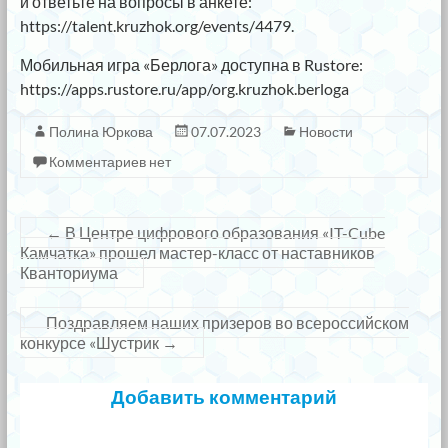
и ответьте на вопросы в анкете:
https://talent.kruzhok.org/events/4479.
Мобильная игра «Берлога» доступна в Rustore:
https://apps.rustore.ru/app/org.kruzhok.berloga
Полина Юркова
07.07.2023
Новости
Комментариев нет
←
В Центре цифрового образования «IT-Cube
Камчатка» прошел мастер-класс от наставников
Кванториума
Поздравляем наших призеров во всероссийском
конкурсе «Шустрик
→
Добавить комментарий