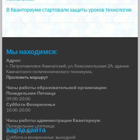
В Кванториуме стартовали защиты уроков технологии
13.12.2023
Мы находимся:
Адрес:
г. Петропавловск-Камчатский, ул. Комсомольская 2А, здание
Камчатского политехнического техникума.
Проложить маршрут
Часы работы образовательной организации:
Понедельник-Пятница
09:00-20:00
Суббота-Воскресенье
10:00-20:00
Часы работы администрации Кванториум:
Понедельник—пятница:
Карта сайта
09:00–17:00
Суббота и воскресенье: выходной