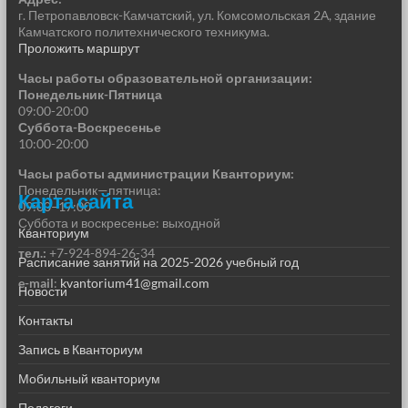
г. Петропавловск-Камчатский, ул. Комсомольская 2А, здание
Камчатского политехнического техникума.
Проложить маршрут
Часы работы образовательной организации:
Понедельник-Пятница
09:00-20:00
Суббота-Воскресенье
10:00-20:00
Часы работы администрации Кванториум:
Понедельник—пятница:
Карта сайта
09:00–17:00
Суббота и воскресенье: выходной
Кванториум
тел.:
+7-924-894-26-34
Расписание занятий на 2025-2026 учебный год
e-mail
:
kvantorium41@gmail.com
Новости
Контакты
Запись в Кванториум
Мобильный кванториум
Педагоги