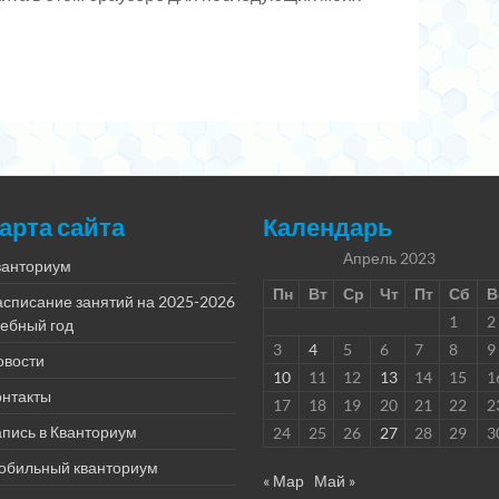
арта сайта
Календарь
Апрель 2023
ванториум
Пн
Вт
Ср
Чт
Пт
Сб
В
асписание занятий на 2025-2026
1
2
чебный год
3
4
5
6
7
8
9
овости
10
11
12
13
14
15
1
онтакты
17
18
19
20
21
22
2
пись в Кванториум
24
25
26
27
28
29
3
обильный кванториум
« Мар
Май »