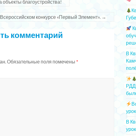
 объекты благоустройства!
К
 Всероссийском конкурсе «Первый Элемент».
→
Губе
К
ть комментарий
обу
реш
В К
Камч
ан.
Обязательные поля помечены
*
полё
РДД
был
В
урок
В К
урок