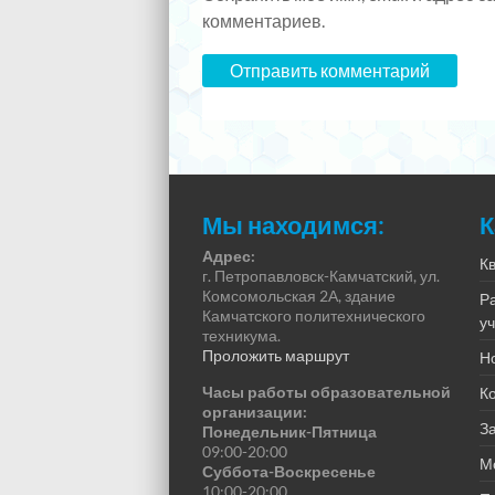
комментариев.
Мы находимся:
К
Адрес:
К
г. Петропавловск-Камчатский, ул.
Комсомольская 2А, здание
Р
Камчатского политехнического
у
техникума.
Проложить маршрут
Н
Часы работы образовательной
К
организации:
За
Понедельник-Пятница
09:00-20:00
М
Суббота-Воскресенье
10:00-20:00