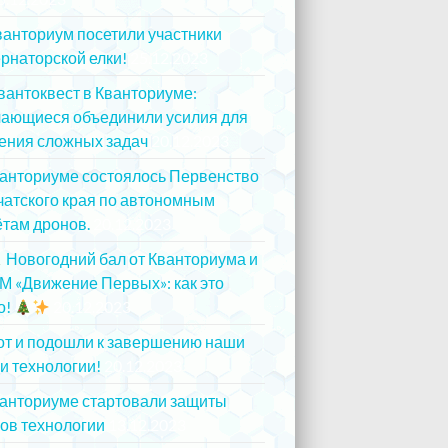
ванториум посетили участники
рнаторской елки!
25.12.2023
вантоквест в Кванториуме:
чающиеся объединили усилия для
ения сложных задач
20.12.2023
ванториуме состоялось Первенство
атского края по автономным
там дронов.
20.12.2023
Новогодний бал от Кванториума и
М «Движение Первых»: как это
о!
20.12.2023
от и подошли к завершению наши
и технологии!
20.12.2023
ванториуме стартовали защиты
ов технологии
13.12.2023