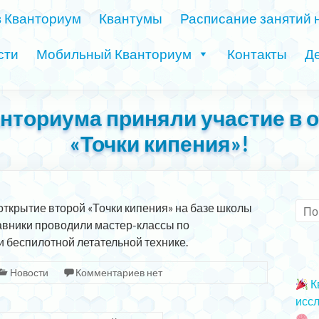
в Кванториум
Квантумы
Расписание занятий 
сти
Мобильный Кванториум
Контакты
Де
нториума приняли участие в 
«Точки кипения»!
открытие второй «Точки кипения» на базе школы
авники проводили мастер-классы по
беспилотной летательной технике.
Новости
Комментариев нет
К
иссл
2