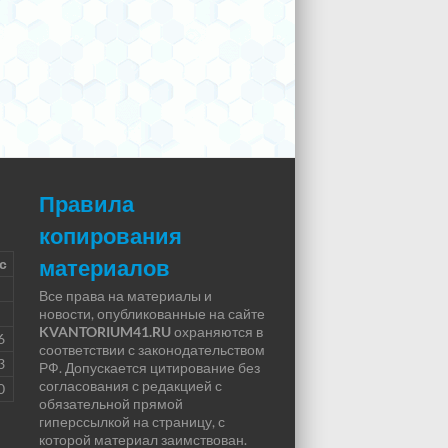
Правила
копирования
материалов
с
Все права на материалы и
новости, опубликованные на сайте
KVANTORIUM41.RU
охраняются в
6
соответствии с законодательством
3
РФ. Допускается цитирование без
согласования с редакцией с
0
обязательной прямой
гиперссылкой на страницу, с
которой материал заимствован.