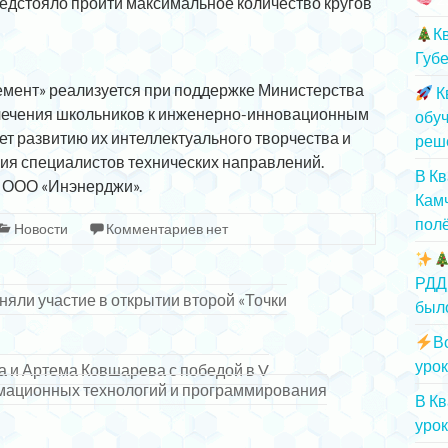
предстояло пройти максимальное количество кругов
К
Губе
емент» реализуется при поддержке Министерства
К
лечения школьников к инженерно-инновационным
обу
ет развитию их интеллектуального творчества и
реш
ия специалистов технических направлений.
В К
т ООО «Инэнерджи».
Камч
полё
Новости
Комментариев нет
РДД
яли участие в открытии второй «Точки
был
В
урок
 и Артема Ковшарева с победой в V
мационных технологий и программирования
В К
урок