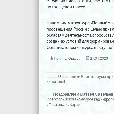
В течении 6 часов гонки, ребятам 
по кольцевой трассе.
__________________
Напомним, что конкурс «Первый эл
просвещения России с целью прив
областям деятельности, способству
созданию условий для формирован
Организатором конкурса выступае
Полина Юркова
27.04.2023
←
Наставники Кванториума прин
кипения»!
Поздравляем Матвея Савельева
Всероссийском конкурсе геоинфор
«Фестиваль Карт».
→