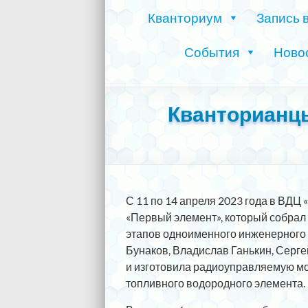
Кванториум
Запись 
События
Ново
Кванторианцы
С 11 по 14 апреля 2023 года в ВД
«Первый элемент», который собрал
этапов одноименного инженерного к
Бунаков, Владислав Ганькин, Серг
и изготовила радиоуправляемую мо
топливного водородного элемента.