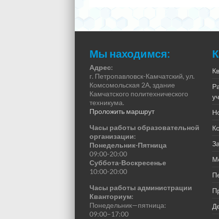
Мы находимся:
К
Адрес:
К
г. Петропавловск-Камчатский, ул.
Комсомольская 2А, здание
Р
Камчатского политехнического
у
техникума.
Проложить маршрут
Н
Часы работы образовательной
К
организации:
За
Понедельник-Пятница
09:00-20:00
М
Суббота-Воскресенье
10:00-20:00
П
Часы работы администрации
П
Кванториум:
Понедельник—пятница:
Де
09:00–17:00