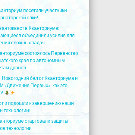
ванториум посетили участники
рнаторской елки!
25.12.2023
вантоквест в Кванториуме:
чающиеся объединили усилия для
ения сложных задач
20.12.2023
ванториуме состоялось Первенство
атского края по автономным
там дронов.
20.12.2023
Новогодний бал от Кванториума и
М «Движение Первых»: как это
о!
20.12.2023
от и подошли к завершению наши
и технологии!
20.12.2023
ванториуме стартовали защиты
ов технологии
13.12.2023