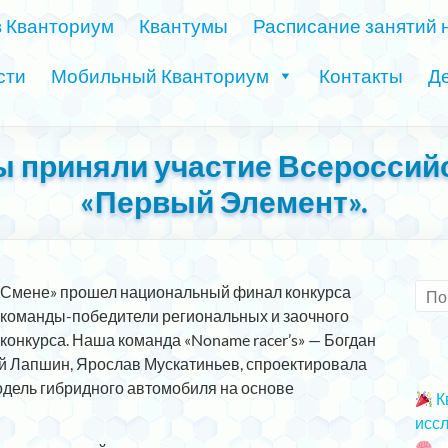
в Кванториум
Квантумы
Расписание занятий 
сти
Мобильный Кванториум
Контакты
Де
 приняли участие Всероссий
«Первый Элемент».
Ц «Смене» прошел национальный финал конкурса
 команды-победители региональных и заочного
онкурса. Наша команда «Noname racer’s» — Богдан
ей Лапшин, Ярослав Мускатиньев, спроектировала
дель гибридного автомобиля на основе
К
иссл
2