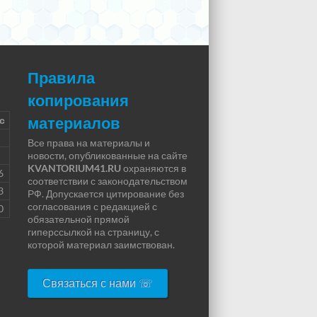
Правила
копирования
материалов
с
Все права на материалы и
новости, опубликованные на сайте
KVANTORIUM41.RU
охраняются в
6
соответствии с законодательством
3
РФ. Допускается цитирование без
согласования с редакцией с
0
обязательной прямой
гиперссылкой на страницу, с
которой материал заимствован.
Связаться с нами ☏