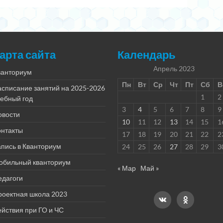
арта сайта
Календарь
Апрель 2023
ванториум
Пн
Вт
Ср
Чт
Пт
Сб
В
асписание занятий на 2025-2026
1
2
чебный год
3
4
5
6
7
8
9
овости
10
11
12
13
14
15
1
онтакты
17
18
19
20
21
22
2
пись в Кванториум
24
25
26
27
28
29
3
обильный кванториум
« Мар
Май »
едагоги
роектная школа 2023
йствия при ГО и ЧС