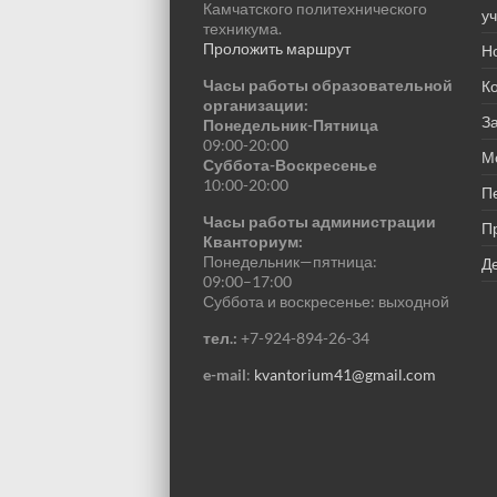
Камчатского политехнического
у
техникума.
Проложить маршрут
Н
Часы работы образовательной
К
организации:
За
Понедельник-Пятница
09:00-20:00
М
Суббота-Воскресенье
10:00-20:00
П
Часы работы администрации
П
Кванториум:
Понедельник—пятница:
Де
09:00–17:00
Суббота и воскресенье: выходной
тел.:
+7-924-894-26-34
e-mail
:
kvantorium41@gmail.com