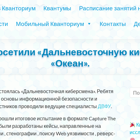
в Кванториум
Квантумы
Расписание занятий 
сти
Мобильный Кванториум
Контакты
Де
осетили «Дальневосточную ки
«Океан».
стоялась «Дальневосточная киберсмена». Ребятя
и основы информационной безопасности и
астников проводили ведущие специалисты
ДВФУ
.
прошли итоговое испытание в формате Capture The
К
я были разработаны кейсы, направленные на
иссл
 , стенографии , поиску Web уязвимости , реверс-
2