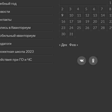
1
чебный год
2
3
4
5
6
7
8
овости
9
10
11
12
13
14
1
онтакты
16
17
18
19
20
21
2
пись в Кванториум
23
24
25
26
27
28
2
30
31
обильный кванториум
едагоги
« Дек
Фев »
роектная школа 2023
йствия при ГО и ЧС