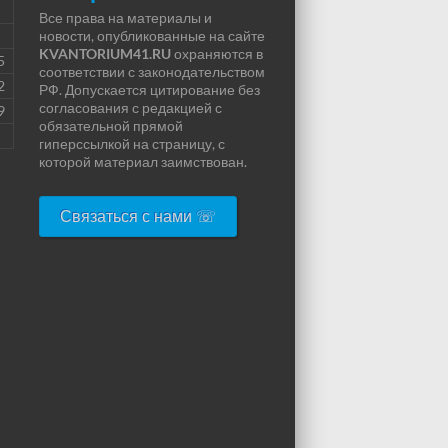
Все права на материалы и
новости, опубликованные на сайте
KVANTORIUM41.RU
охраняются в
5
соответствии с законодательством
2
РФ. Допускается цитирование без
согласования с редакцией с
9
обязательной прямой
гиперссылкой на страницу, с
которой материал заимствован.
Связаться с нами ☏