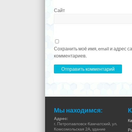
Сайт
Сохранить моё имя, email и адрес 
комментариев.
Мы находимся:
К
Адрес:
К
г. Петропавловск-Камчатский, ул.
Комсомольская 2А, здание
Р