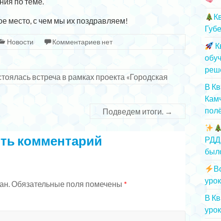
ния по теме.
К
е место, с чем мы их поздравляем!
Губе
Новости
Комментариев нет
К
обу
реш
тоялась встреча в рамках проекта «Городская
В К
Камч
полё
Подведем итоги.
→
ть комментарий
РДД
был
В
урок
ан.
Обязательные поля помечены
*
В К
урок