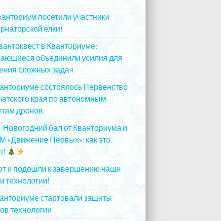
ванториум посетили участники
рнаторской елки!
25.12.2023
вантоквест в Кванториуме:
чающиеся объединили усилия для
ения сложных задач
20.12.2023
ванториуме состоялось Первенство
атского края по автономным
там дронов.
20.12.2023
Новогодний бал от Кванториума и
М «Движение Первых»: как это
о!
20.12.2023
от и подошли к завершению наши
и технологии!
20.12.2023
ванториуме стартовали защиты
ов технологии
13.12.2023