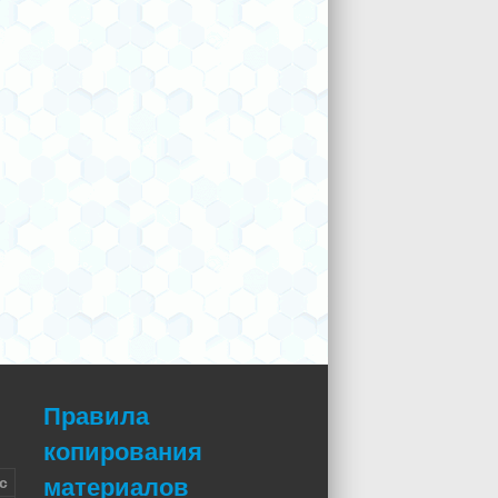
Правила
копирования
материалов
с