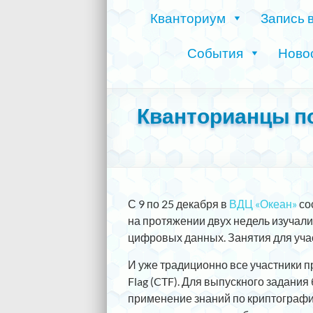
Кванториум
Запись 
События
Ново
Кванторианцы п
С 9 по 25 декабря в
ВДЦ «Океан»
со
на протяжении двух недель изучал
цифровых данных. Занятия для уч
И уже традиционно все участники 
Flag (CTF). Для выпускного задани
применение знаний по криптографии