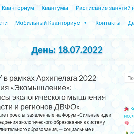
в Кванториум
Квантумы
Расписание занятий 
сти
Мобильный Кванториум
Контакты
Де
День:
18.07.2022
У в рамках Архипелага 2022
рия «Экомышление»:
исы экологического мышления
сти и регионов ДВФО».
К
кие проекты, заявленные на Форум «Сильные идеи
иссл
едрения экологического образования в систему
2
лнительного образования; — социальные и
К