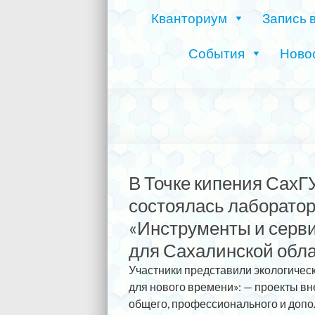
Кванториум
Запись 
События
Ново
В Точке кипения СахГ
состоялась лаборато
«Инструменты и серв
для Сахалинской обла
Участники представили экологичес
для нового времени»: — проекты вн
общего, профессионального и допо