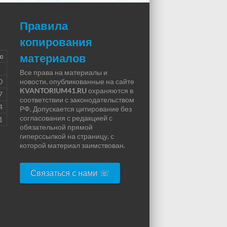
Правила
копирования
материалов
с
Все права на материалы и
0
новости, опубликованные на сайте
KVANTORIUM41.RU
охраняются в
7
соответствии с законодательством
4
РФ. Допускается цитирование без
согласования с редакцией с
1
обязательной прямой
гиперссылкой на страницу, с
которой материал заимствован.
Связаться с нами ☏