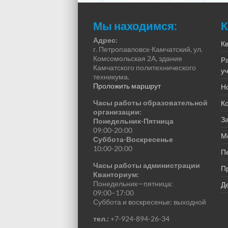
Мы находимся:
К
Адрес:
К
г. Петропавловск-Камчатский, ул.
Комсомольская 2А, здание
Р
Камчатского политехнического
у
техникума.
Проложить маршрут
Н
Часы работы образовательной
К
организации:
За
Понедельник-Пятница
09:00-20:00
М
Суббота-Воскресенье
10:00-20:00
П
Часы работы администрации
П
Кванториум:
Понедельник—пятница:
Де
09:00–17:00
Суббота и воскресенье: выходной
тел.:
+7-924-894-26-34