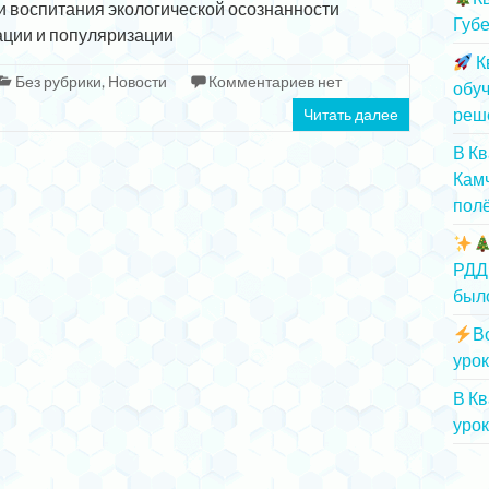
и воспитания экологической осознанности
Губе
ации и популяризации
К
Без рубрики
,
Новости
Комментариев нет
обу
реш
Читать далее
В К
Камч
полё
РДД
был
В
урок
В К
урок