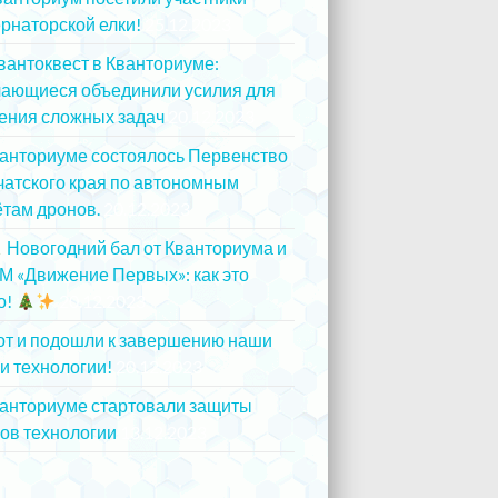
рнаторской елки!
25.12.2023
вантоквест в Кванториуме:
чающиеся объединили усилия для
ения сложных задач
20.12.2023
ванториуме состоялось Первенство
атского края по автономным
там дронов.
20.12.2023
Новогодний бал от Кванториума и
М «Движение Первых»: как это
о!
20.12.2023
от и подошли к завершению наши
и технологии!
20.12.2023
ванториуме стартовали защиты
ов технологии
13.12.2023