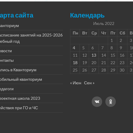
арта сайта
Календарь
Июль 2022
ванториум
Пн
Вт
Ср
Чт
Пт
Сб
В
асписание занятий на 2025-2026
1
2
3
чебный год
4
5
6
7
8
9
1
овости
11
12
13
14
15
16
1
онтакты
18
19
20
21
22
23
2
пись в Кванториум
25
26
27
28
29
30
3
обильный кванториум
« Июн
Сен »
едагоги
роектная школа 2023
йствия при ГО и ЧС