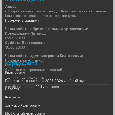
Адрес:
г. Петропавловск-Камчатский, ул. Комсомольская 2А, здание
Камчатского политехнического техникума.
Проложить маршрут
Часы работы образовательной организации:
Понедельник-Пятница
09:00-20:00
Суббота-Воскресенье
10:00-20:00
Часы работы администрации Кванториум:
Понедельник—пятница:
Карта сайта
09:00–17:00
Суббота и воскресенье: выходной
Кванториум
тел.:
+7-924-894-26-34
Расписание занятий на 2025-2026 учебный год
e-mail
:
kvantorium41@gmail.com
Новости
Контакты
Запись в Кванториум
Мобильный кванториум