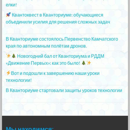
елки!
25.12.2023
Квантоквест в Кванториуме: обучающиеся
объединили усилия для решения сложных задач
20.12.2023
В Кванториуме состоялось Первенство Камчатского
края по автономным полётам дронов.
20.12.2023
Новогодний бал от Кванториума и РДДМ
«Движение Первых»: как это было!
20.12.2023
Вот и подошли к завершению наши уроки
технологии!
20.12.2023
В Кванториуме стартовали защиты уроков технологии
13.12.2023
Мы находимся: