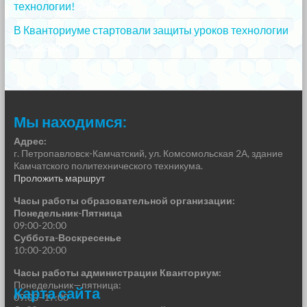
технологии!
20.12.2023
В Кванториуме стартовали защиты уроков технологии
13.12.2023
Мы находимся:
Адрес:
г. Петропавловск-Камчатский, ул. Комсомольская 2А, здание
Камчатского политехнического техникума.
Проложить маршрут
Часы работы образовательной организации:
Понедельник-Пятница
09:00-20:00
Суббота-Воскресенье
10:00-20:00
Часы работы администрации Кванториум:
Понедельник—пятница:
Карта сайта
09:00–17:00