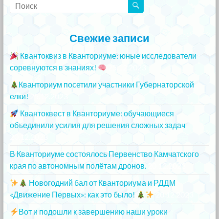
Свежие записи
Квантоквиз в Кванториуме: юные исследователи
соревнуются в знаниях!
25.12.2023
Кванториум посетили участники Губернаторской
елки!
25.12.2023
Квантоквест в Кванториуме: обучающиеся
объединили усилия для решения сложных задач
20.12.2023
В Кванториуме состоялось Первенство Камчатского
края по автономным полётам дронов.
20.12.2023
Новогодний бал от Кванториума и РДДМ
«Движение Первых»: как это было!
20.12.2023
Вот и подошли к завершению наши уроки