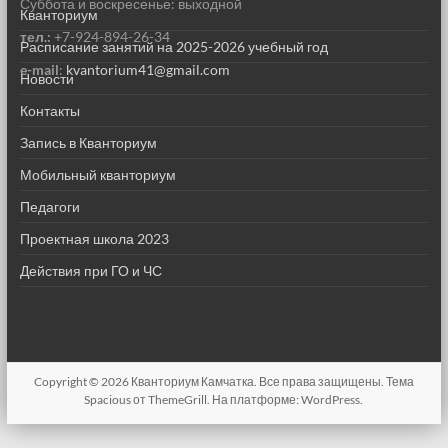
Суббота и воскресенье: выходной
Кванториум
тел.:
+7-924-894-26-34
Расписание занятий на 2025-2026 учебный год
e-mail
:
kvantorium41@gmail.com
Новости
Контакты
Запись в Кванториум
Мобильный кванториум
Педагоги
Проектная школа 2023
Действия при ГО и ЧС
Copyright © 2026
Кванториум Камчатка
. Все права защищены. Тема
Spacious
от ThemeGrill. На платформе:
WordPress
.