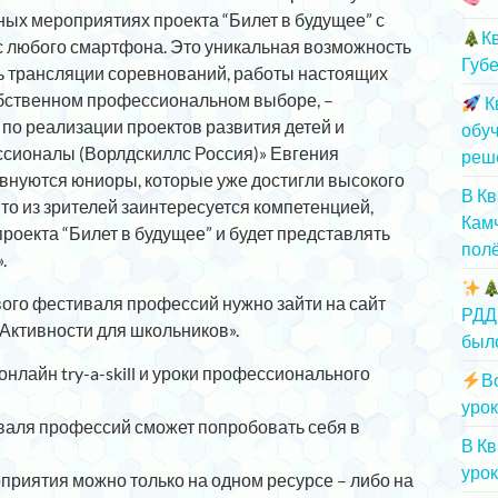
ых мероприятиях проекта “Билет в будущее” с
К
 любого смартфона. Это уникальная возможность
Губе
ть трансляции соревнований, работы настоящих
обственном профессиональном выборе, –
К
по реализации проектов развития детей и
обу
ионалы (Ворлдскиллс Россия)» Евгения
реш
внуются юниоры, которые уже достигли высокого
В К
-то из зрителей заинтересуется компетенцией,
Камч
роекта “Билет в будущее” и будет представлять
полё
.
ого фестиваля профессий нужно зайти на сайт
РДД
«Активности для школьников».
был
нлайн try-a-skill и уроки профессионального
В
урок
валя профессий сможет попробовать себя в
В К
урок
иятия можно только на одном ресурсе – либо на