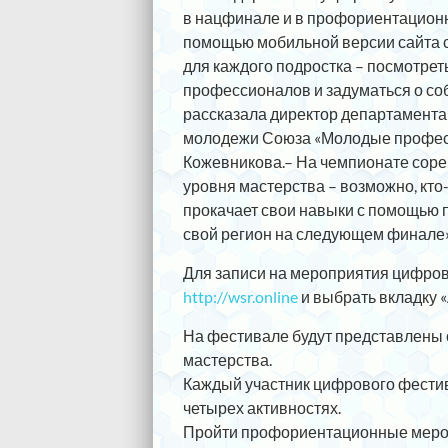
в нацфинале и в профориентационн
помощью мобильной версии сайта с
для каждого подростка – посмотре
профессионалов и задуматься о с
рассказала директор департамента 
молодежи Союза «Молодые професс
Кожевникова.– На чемпионате соре
уровня мастерства – возможно, кто
прокачает свои навыки с помощью п
свой регион на следующем финале»
Для записи на мероприятия цифров
http://wsr.online
и выбрать вкладку 
На фестивале будут представлены о
мастерства.
Каждый участник цифрового фести
четырех активностях.
Пройти профориентационные меропр