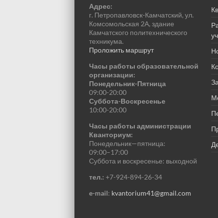
Адрес:
К
г. Петропавловск-Камчатский, ул.
Комсомольская 2А, здание
Р
Камчатского политехнического
у
техникума.
Проложить маршрут
Н
Часы работы образовательной
К
организации:
За
Понедельник-Пятница
09:00-20:00
М
Суббота-Воскресенье
10:00-20:00
П
Часы работы администрации
П
Кванториум:
Понедельник—пятница:
Де
09:00–17:00
Суббота и воскресенье: выходной
тел.:
+7-924-894-26-34
e-mail
:
kvantorium41@gmail.com