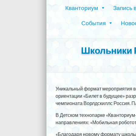
Кванториум
Запись 
События
Ново
Школьники 
Уникальный формат мероприятия в
ориентации «Билет в будущее» раз
чемпионата Ворлдскиллс Россия. П
В Детском технопарке «Кванториум
направлениях: «Мобильная роботот
«Благодаря новому формату школьн