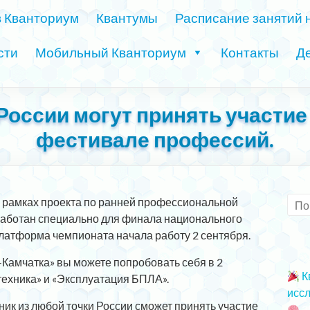
в Кванториум
Квантумы
Расписание занятий 
сти
Мобильный Кванториум
Контакты
Де
России могут принять участие
фестивале профессий.
 рамках проекта по ранней профессиональной
работан специально для финала национального
латформа чемпионата начала работу 2 сентября.
-Камчатка» вы можете попробовать себя в 2
К
ехника» и «Эксплуатация БПЛА».
иссл
ик из любой точки России сможет принять участие
2