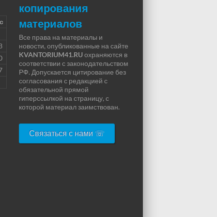
копирования
материалов
с
Все права на материалы и
3
новости, опубликованные на сайте
KVANTORIUM41.RU
охраняются в
0
соответствии с законодательством
7
РФ. Допускается цитирование без
согласования с редакцией с
обязательной прямой
гиперссылкой на страницу, с
которой материал заимствован.
Связаться с нами ☏