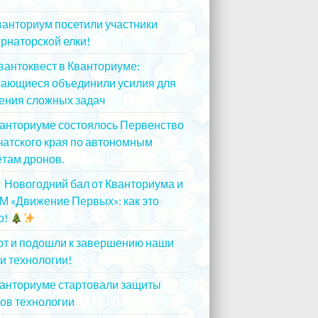
ванториум посетили участники
рнаторской елки!
25.12.2023
вантоквест в Кванториуме:
чающиеся объединили усилия для
ения сложных задач
20.12.2023
ванториуме состоялось Первенство
атского края по автономным
там дронов.
20.12.2023
Новогодний бал от Кванториума и
М «Движение Первых»: как это
о!
20.12.2023
от и подошли к завершению наши
и технологии!
20.12.2023
ванториуме стартовали защиты
ов технологии
13.12.2023