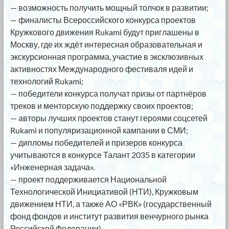
— возможность получить мощный толчок в развитии;
— финалисты Всероссийского конкурса проектов
Кружкового движения Rukami будут приглашены в
Москву, где их ждёт интересная образовательная и
экскурсионная программа, участие в эксклюзивных
активностях Международного фестиваля идей и
технологий Rukami;
— победители конкурса получат призы от партнёров
треков и менторскую поддержку своих проектов;
— авторы лучших проектов станут героями соцсетей
Rukami и популяризационной кампании в СМИ;
— дипломы победителей и призеров конкурса
учитываются в конкурсе Талант 2035 в категории
«Инженерная задача».
— проект поддерживается Национальной
Технологической Инициативой (НТИ), Кружковым
движением НТИ, а также АО «РВК» (государственный
фонд фондов и институт развития венчурного рынка
Российской Федерации).