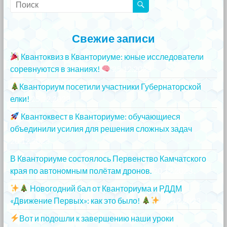
Свежие записи
Квантоквиз в Кванториуме: юные исследователи
соревнуются в знаниях!
25.12.2023
Кванториум посетили участники Губернаторской
елки!
25.12.2023
Квантоквест в Кванториуме: обучающиеся
объединили усилия для решения сложных задач
20.12.2023
В Кванториуме состоялось Первенство Камчатского
края по автономным полётам дронов.
20.12.2023
Новогодний бал от Кванториума и РДДМ
«Движение Первых»: как это было!
20.12.2023
Вот и подошли к завершению наши уроки