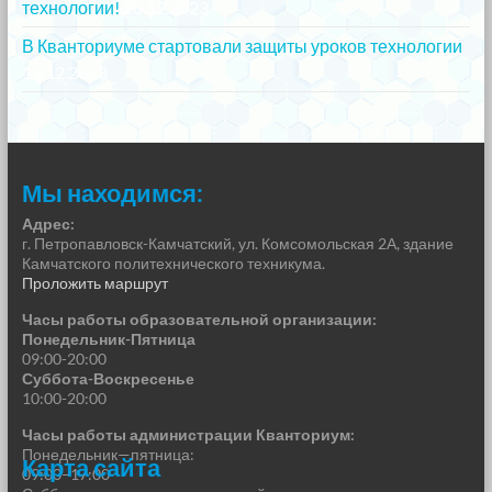
технологии!
20.12.2023
В Кванториуме стартовали защиты уроков технологии
13.12.2023
Мы находимся:
Адрес:
г. Петропавловск-Камчатский, ул. Комсомольская 2А, здание
Камчатского политехнического техникума.
Проложить маршрут
Часы работы образовательной организации:
Понедельник-Пятница
09:00-20:00
Суббота-Воскресенье
10:00-20:00
Часы работы администрации Кванториум:
Понедельник—пятница:
Карта сайта
09:00–17:00