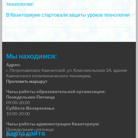
технологии!
20.12.2023
В Кванториуме стартовали защиты уроков технологии
13.12.2023
Мы находимся:
Адрес:
г. Петропавловск-Камчатский, ул. Комсомольская 2А, здание
Камчатского политехнического техникума.
Проложить маршрут
Часы работы образовательной организации:
Понедельник-Пятница
09:00-20:00
Суббота-Воскресенье
10:00-20:00
Часы работы администрации Кванториум:
Понедельник—пятница:
Карта сайта
09:00–17:00