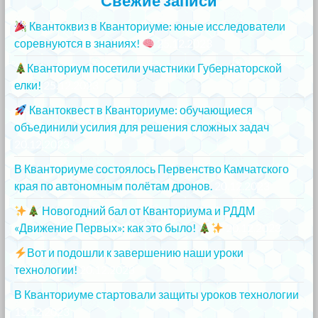
Свежие записи
Квантоквиз в Кванториуме: юные исследователи
соревнуются в знаниях!
25.12.2023
Кванториум посетили участники Губернаторской
елки!
25.12.2023
Квантоквест в Кванториуме: обучающиеся
объединили усилия для решения сложных задач
20.12.2023
В Кванториуме состоялось Первенство Камчатского
края по автономным полётам дронов.
20.12.2023
Новогодний бал от Кванториума и РДДМ
«Движение Первых»: как это было!
20.12.2023
Вот и подошли к завершению наши уроки
технологии!
20.12.2023
В Кванториуме стартовали защиты уроков технологии
13.12.2023