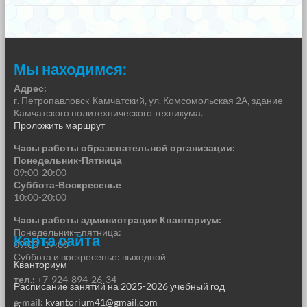
Мы находимся:
Адрес:
г. Петропавловск-Камчатский, ул. Комсомольская 2А, здание
Камчатского политехнического техникума.
Проложить маршрут
Часы работы образовательной организации:
Понедельник-Пятница
09:00-20:00
Суббота-Воскресенье
10:00-20:00
Часы работы администрации Кванториум:
Понедельник—пятница:
Карта сайта
09:00–17:00
Суббота и воскресенье: выходной
Кванториум
тел.:
+7-924-894-26-34
Расписание занятий на 2025-2026 учебный год
e-mail
:
kvantorium41@gmail.com