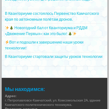
20.12.2023
В Кванториуме состоялось Первенство Камчатского
края по автономным полётам дронов.
20.12.2023
Новогодний бал от Кванториума и РДДМ
«Движение Первых»: как это было!
20.12.2023
Вот и подошли к завершению наши уроки
технологии!
20.12.2023
В Кванториуме стартовали защиты уроков технологии
13.12.2023
Мы находимся:
Адрес:
г. Петропавловск-Камчатский, ул. Комсомольская 2А, здание
Камчатского политехнического техникума.
Проложить маршрут