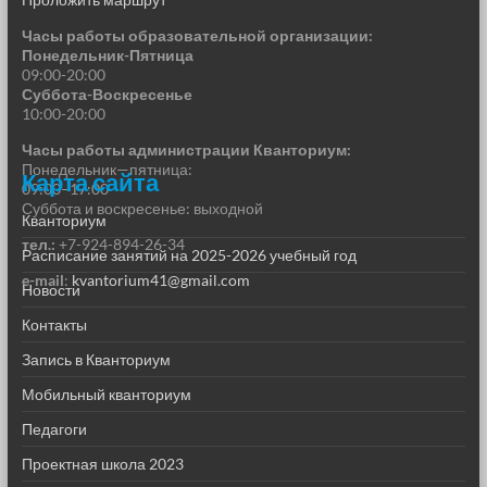
Часы работы образовательной организации:
Понедельник-Пятница
09:00-20:00
Суббота-Воскресенье
10:00-20:00
Часы работы администрации Кванториум:
Понедельник—пятница:
Карта сайта
09:00–17:00
Суббота и воскресенье: выходной
Кванториум
тел.:
+7-924-894-26-34
Расписание занятий на 2025-2026 учебный год
e-mail
:
kvantorium41@gmail.com
Новости
Контакты
Запись в Кванториум
Мобильный кванториум
Педагоги
Проектная школа 2023